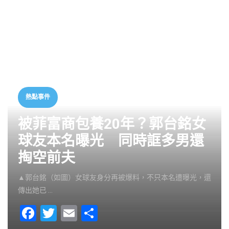
熱點事件
被菲富商包養20年？郭台銘女
球友本名曝光 同時誆多男還
掏空前夫
▲郭台銘（如圖）女球友身分再被爆料，不只本名遭曝光，還
傳出她已 …
F
T
E
S