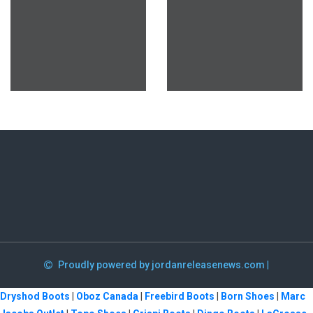
Proudly powered by jordanreleasenews.com
|
Dryshod Boots
|
Oboz Canada
|
Freebird Boots
|
Born Shoes
|
Marc