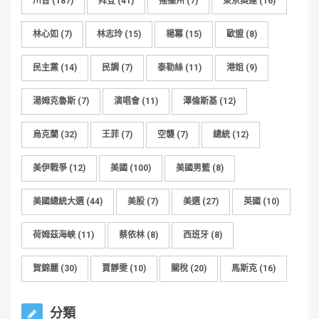
川普
(187)
拜登
(41)
搖擺州
(7)
東京奧運
(16)
林心如
(7)
林志玲
(15)
楊冪
(15)
歐盟
(8)
民主黨
(14)
民調
(7)
泰勒絲
(11)
港姐
(9)
湯姆克魯斯
(7)
演唱會
(11)
澤倫斯基
(12)
烏克蘭
(32)
王菲
(7)
空襲
(7)
總統
(12)
美伊戰爭
(12)
美國
(100)
美國男籃
(8)
美國總統大選
(44)
美股
(7)
美選
(27)
英國
(10)
荷姆茲海峽
(11)
蔡依林
(8)
西班牙
(8)
賀錦麗
(30)
賈靜雯
(10)
關稅
(20)
馬斯克
(16)
分類