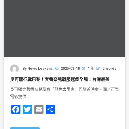
By
News Leakers
2025-03-18
1 年
5 words
吳可熙征戰巴黎！套香奈兒戰服迷倒全場：台灣最美
吳可熙穿著香奈兒現身「藍色太陽宮」巴黎首映會。圖／可樂
電影提供 …
F
T
E
S
a
wi
m
h
c
tt
ai
ar