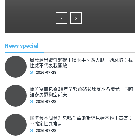
a
wi
m
h
c
tt
ai
ar
e
er
l
e
b
o
News special
o
k
周曉涵曾遭性騷擾！摸玉手、蹭大腿 她怒喊：我
性感不代表我開放
2026-07-28
被菲富商包養20年？郭台銘女球友本名曝光 同時
誆多男還掏空前夫
2026-07-28
聯準會本周會升息嗎？華爾街罕見猜不透！高盛：
不確定性異常高
2026-07-28