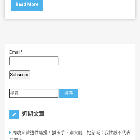
Read More
e
er
l
e
b
o
o
k
Email*
近期文章
周曉涵曾遭性騷擾！摸玉手、蹭大腿 她怒喊：我性感不代表