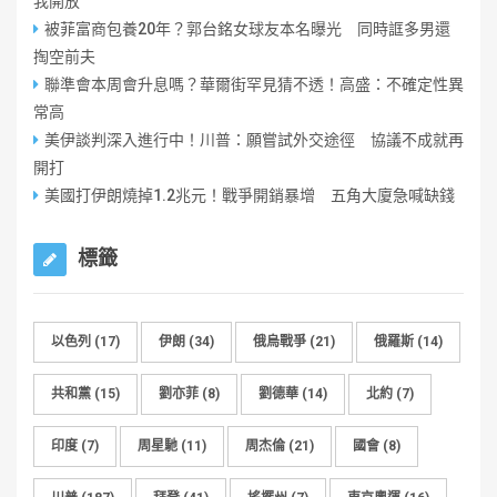
我開放
被菲富商包養20年？郭台銘女球友本名曝光 同時誆多男還
掏空前夫
聯準會本周會升息嗎？華爾街罕見猜不透！高盛：不確定性異
常高
美伊談判深入進行中！川普：願嘗試外交途徑 協議不成就再
開打
美國打伊朗燒掉1.2兆元！戰爭開銷暴增 五角大廈急喊缺錢
標籤
以色列
(17)
伊朗
(34)
俄烏戰爭
(21)
俄羅斯
(14)
共和黨
(15)
劉亦菲
(8)
劉德華
(14)
北約
(7)
印度
(7)
周星馳
(11)
周杰倫
(21)
國會
(8)