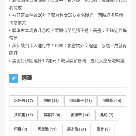
周曉涵曾遭性騷擾！摸玉手、蹭大腿 她怒喊：我性感不代表
我開放
被菲富商包養20年？郭台銘女球友本名曝光 同時誆多男還
掏空前夫
聯準會本周會升息嗎？華爾街罕見猜不透！高盛：不確定性異
常高
美伊談判深入進行中！川普：願嘗試外交途徑 協議不成就再
開打
美國打伊朗燒掉1.2兆元！戰爭開銷暴增 五角大廈急喊缺錢
標籤
以色列
(17)
伊朗
(34)
俄烏戰爭
(21)
俄羅斯
(14)
共和黨
(15)
劉亦菲
(8)
劉德華
(14)
北約
(7)
印度
(7)
周星馳
(11)
周杰倫
(21)
國會
(8)