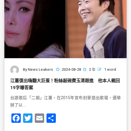
By
News Leakers
2024-08-28
2 年
1 word
江蕙復出嗨翻大巨蛋！粉絲敲碗費玉清跟進 他本人親回
19字曝答案
台語歌后「二姐」江蕙，在2015年宣布封麥退出歌壇，還舉
辦了以 …
F
T
E
S
a
wi
m
h