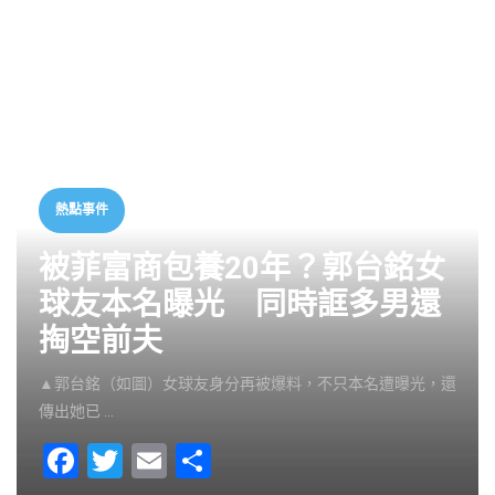
熱點事件
被菲富商包養20年？郭台銘女
球友本名曝光 同時誆多男還
掏空前夫
▲郭台銘（如圖）女球友身分再被爆料，不只本名遭曝光，還
傳出她已 …
F
T
E
S