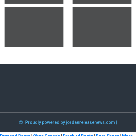
Proudly powered by jordanreleasenews.com
|
Dryshod Boots
|
Oboz Canada
|
Freebird Boots
|
Born Shoes
|
Marc