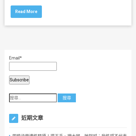
c
tt
ai
ar
Read More
e
er
l
e
b
o
o
k
Email*
近期文章