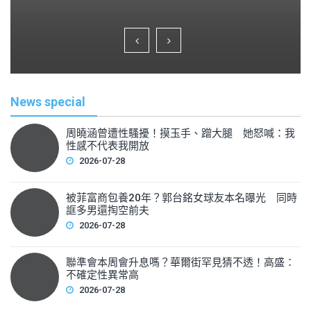
a
wi
m
h
c
tt
ai
ar
e
er
l
e
b
o
News special
o
k
周曉涵曾遭性騷擾！摸玉手、蹭大腿 她怒喊：我
性感不代表我開放
2026-07-28
被菲富商包養20年？郭台銘女球友本名曝光 同時
誆多男還掏空前夫
2026-07-28
聯準會本周會升息嗎？華爾街罕見猜不透！高盛：
不確定性異常高
2026-07-28