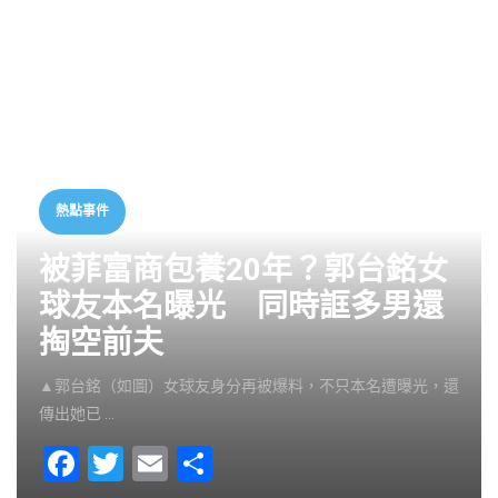
熱點事件
被菲富商包養20年？郭台銘女
球友本名曝光 同時誆多男還
掏空前夫
▲郭台銘（如圖）女球友身分再被爆料，不只本名遭曝光，還
傳出她已 …
F
T
E
S