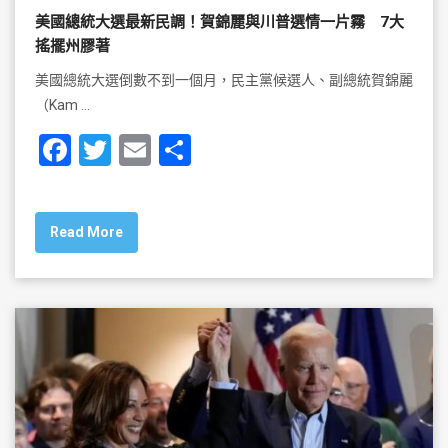
美國總統大選最新民調！賀錦麗與川普選情一片霧 7大
搖擺州膠著
美國總統大選倒數不到一個月，民主黨候選人、副總統賀錦麗
（Kam …
F
T
E
S
a
wi
m
h
c
tt
ai
ar
Read More
e
er
l
e
b
o
o
k