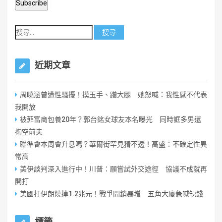
近期文章
周曉涵曾遭性騷擾！摸玉手、蹭大腿 她怒喊：我性感不代表
我開放
被菲富商包養20年？郭台銘女球友本名曝光 同時誆多男還
掏空前夫
聯準會本周會升息嗎？華爾街罕見猜不透！高盛：不確定性異
常高
美伊談判深入進行中！川普：願嘗試外交途徑 協議不成就再
開打
美國打伊朗燒掉1.2兆元！戰爭開銷暴增 五角大廈急喊缺錢
標籤