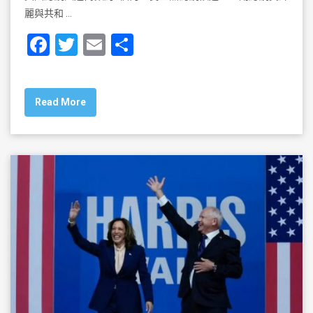
麗與共和 …
F
T
E
S
a
wi
m
h
c
tt
ai
ar
Read More
e
er
l
e
b
o
o
k