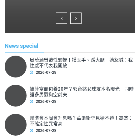
a
wi
m
h
c
tt
ai
ar
e
er
l
e
b
o
News special
o
k
周曉涵曾遭性騷擾！摸玉手、蹭大腿 她怒喊：我
性感不代表我開放
2026-07-28
被菲富商包養20年？郭台銘女球友本名曝光 同時
誆多男還掏空前夫
2026-07-28
聯準會本周會升息嗎？華爾街罕見猜不透！高盛：
不確定性異常高
2026-07-28