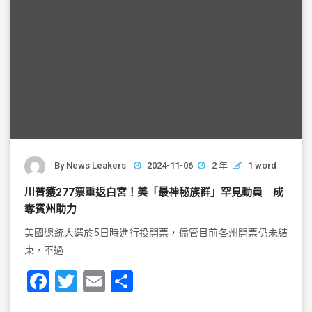
By
News Leakers
2024-11-06
2 年
1 word
川普獲277票重返白宮！美「最神秘族群」罕見動員 成
奪賓州助力
美國總統大選於5日時進行投開票，儘管目前各州開票仍未結
束，不過 …
F
T
E
S
a
wi
m
h