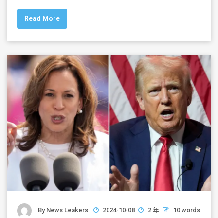
c
tt
ai
ar
Read More
e
er
l
e
b
o
o
k
By
News Leakers
2024-10-08
2 年
10 words