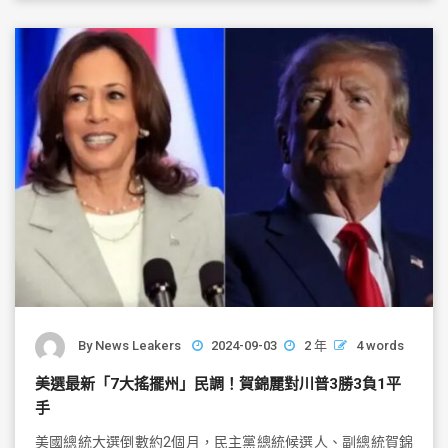
o
o
k
By
News Leakers
2024-09-03
2 年
4 words
美選最新「7大搖擺州」民調！賀錦麗對川普3勝3負1平
手
美國總統大選倒數約2個月，民主黨總統候選人、副總統賀錦