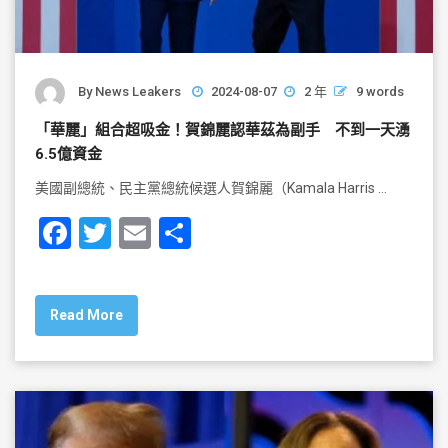
By
News Leakers
2024-08-07
2 年
9 words
「華麗」組合超吸金！賀錦麗認華茲為副手 不到一天湧
6.5億資金
美國副總統、民主黨總統候選人賀錦麗（Kamala Harris …
F
T
E
S
a
wi
m
h
c
tt
ai
ar
Read More
e
er
l
e
b
o
o