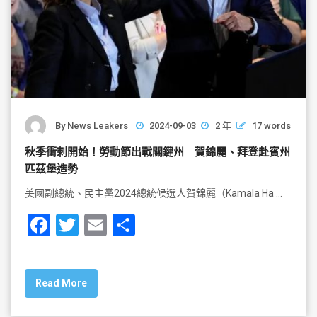
By
News Leakers
2024-09-03
2 年
17 words
秋季衝刺開始！勞動節出戰關鍵州 賀錦麗、拜登赴賓州
匹茲堡造勢
美國副總統、民主黨2024總統候選人賀錦麗（Kamala Ha …
F
T
E
S
a
wi
m
h
c
tt
ai
ar
Read More
e
er
l
e
b