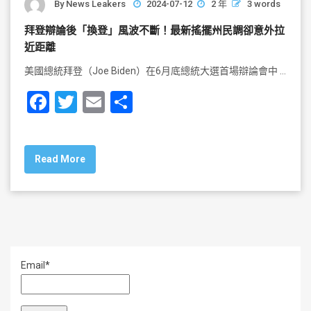
By
News Leakers
2024-07-12
2 年
3 words
拜登辯論後「換登」風波不斷！最新搖擺州民調卻意外拉
近距離
美國總統拜登（Joe Biden）在6月底總統大選首場辯論會中 …
F
T
E
S
a
wi
m
h
c
tt
ai
ar
Read More
e
er
l
e
b
o
o
k
Email*