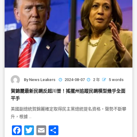
k
By
News Leakers
2024-08-07
2 年
5 words
賀錦麗最新民調反超川普！搖擺州追蹤民調模型幾乎全面
平手
美國副總統賀錦麗確定取得民主黨總統提名資格，聲勢不斷攀
升，根據 …
F
T
E
S