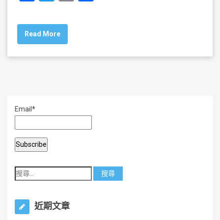
a
wi
m
h
c
tt
ai
ar
Read More
e
er
l
e
b
o
o
k
Email*
近期文章