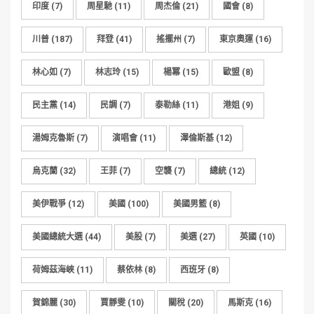
印度
(7)
周星馳
(11)
周杰倫
(21)
國會
(8)
川普
(187)
拜登
(41)
搖擺州
(7)
東京奧運
(16)
林心如
(7)
林志玲
(15)
楊冪
(15)
歐盟
(8)
民主黨
(14)
民調
(7)
泰勒絲
(11)
港姐
(9)
湯姆克魯斯
(7)
演唱會
(11)
澤倫斯基
(12)
烏克蘭
(32)
王菲
(7)
空襲
(7)
總統
(12)
美伊戰爭
(12)
美國
(100)
美國男籃
(8)
美國總統大選
(44)
美股
(7)
美選
(27)
英國
(10)
荷姆茲海峽
(11)
蔡依林
(8)
西班牙
(8)
賀錦麗
(30)
賈靜雯
(10)
關稅
(20)
馬斯克
(16)