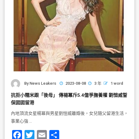
By
News Leakers
2023-08-08
3 年
1 word
抗拒小糯米跟「後母」 傳楊冪斥5.4億爭撫養權 劉愷威誓
保囡囡留港
內地頂流女星楊冪與男星劉愷威離婚後，女兒隨父留港生活，
事業心強 …
F
T
E
S