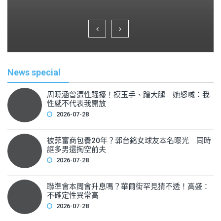
a
wi
m
h
c
tt
ai
ar
e
er
l
e
b
o
News special
o
k
周曉涵曾遭性騷擾！摸玉手、蹭大腿 她怒喊：我
性感不代表我開放
2026-07-28
被菲富商包養20年？郭台銘女球友本名曝光 同時
誆多男還掏空前夫
2026-07-28
聯準會本周會升息嗎？華爾街罕見猜不透！高盛：
不確定性異常高
2026-07-28