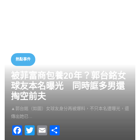
熱點事件
被菲富商包養20年？郭台銘女
球友本名曝光 同時誆多男還
掏空前夫
▲郭台銘（如圖）女球友身分再被爆料，不只本名遭曝光，還
傳出她已 …
F
T
E
S