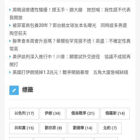
周曉涵曾遭性騷擾！摸玉手、蹭大腿 她怒喊：我性感不代表
我開放
被菲富商包養20年？郭台銘女球友本名曝光 同時誆多男還
掏空前夫
聯準會本周會升息嗎？華爾街罕見猜不透！高盛：不確定性異
常高
美伊談判深入進行中！川普：願嘗試外交途徑 協議不成就再
開打
美國打伊朗燒掉1.2兆元！戰爭開銷暴增 五角大廈急喊缺錢
標籤
以色列
(17)
伊朗
(34)
俄烏戰爭
(21)
俄羅斯
(14)
共和黨
(15)
劉亦菲
(8)
劉德華
(14)
北約
(7)