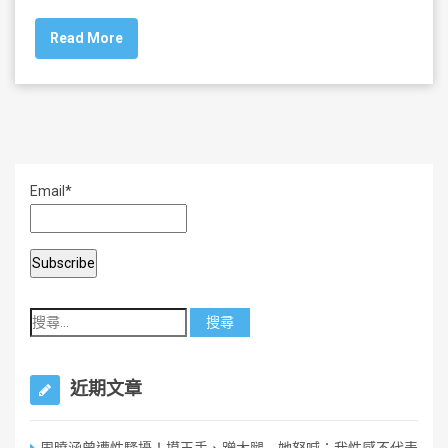
c
tt
ai
ar
Read More
e
er
l
e
b
o
o
k
Email*
近期文章