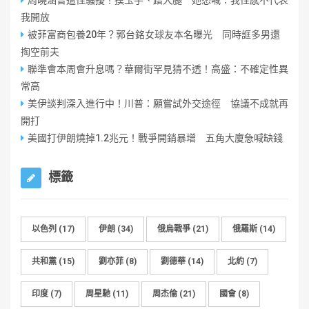
周曉涵曾遭性騷擾！摸玉手、蹭大腿 她怒喊：我性感不代表
我開放
被菲富商包養20年？郭台銘女球友本名曝光 同時誆多男還
掏空前夫
聯準會本周會升息嗎？華爾街罕見猜不透！高盛：不確定性異
常高
美伊談判深入進行中！川普：願嘗試外交途徑 協議不成就再
開打
美國打伊朗燒掉1.2兆元！戰爭開銷暴增 五角大廈急喊缺錢
標籤
以色列
(17)
伊朗
(34)
俄烏戰爭
(21)
俄羅斯
(14)
共和黨
(15)
劉亦菲
(8)
劉德華
(14)
北約
(7)
印度
(7)
周星馳
(11)
周杰倫
(21)
國會
(8)