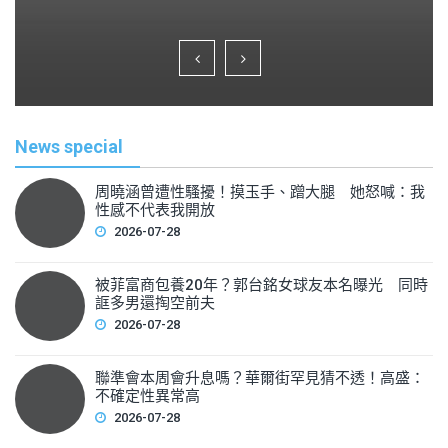
a
wi
m
h
c
tt
ai
ar
e
er
l
e
b
o
News special
o
k
周曉涵曾遭性騷擾！摸玉手、蹭大腿 她怒喊：我
性感不代表我開放
2026-07-28
被菲富商包養20年？郭台銘女球友本名曝光 同時
誆多男還掏空前夫
2026-07-28
聯準會本周會升息嗎？華爾街罕見猜不透！高盛：
不確定性異常高
2026-07-28