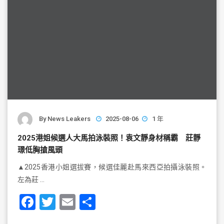
By
News Leakers
2025-08-06
1 年
2025港姐候選人大馬拍泳裝照！袁文靜身材稱霸 莊靜
璟低胸搶風頭
▲2025香港小姐選拔賽，候選佳麗赴馬來西亞拍攝泳裝照。
左為莊 …
F
T
E
S
a
wi
m
h