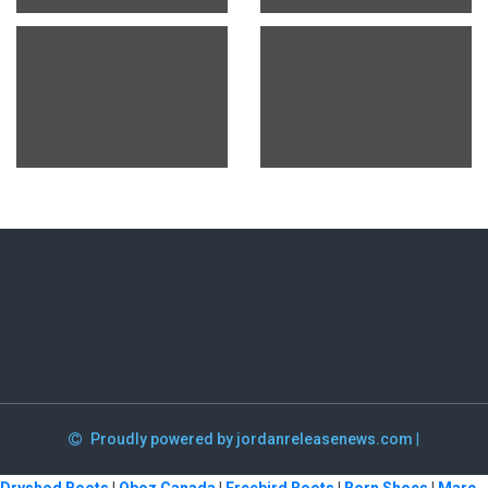
Proudly powered by jordanreleasenews.com
|
Dryshod Boots
|
Oboz Canada
|
Freebird Boots
|
Born Shoes
|
Marc