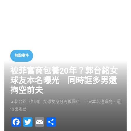
熱點事件
被菲富商包養20年？郭台銘女
球友本名曝光 同時誆多男還
掏空前夫
▲郭台銘（如圖）女球友身分再被爆料，不只本名遭曝光，還
傳出她已 …
F
T
E
S