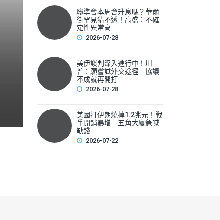
聯準會本周會升息嗎？華爾
聯準會本周會升息嗎？華爾
街罕見猜不透！高盛：不確
性
定性異常高
2026-07-28
▲美國聯準會本周將召開利率會議，新任主席華許（Kevin 
美伊談判深入進行中！川
F
普：願嘗試外交途徑 協議
不成就再開打
a
2026-07-28
c
e
美國打伊朗燒掉1.2兆元！戰
爭開銷暴增 五角大廈急喊
b
缺錢
2026-07-22
o
o
k