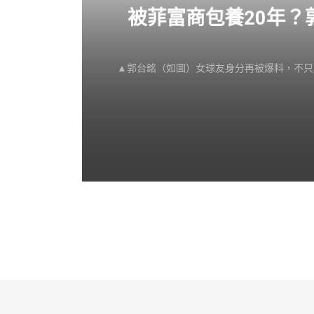
感不
被菲富商包養20年
▲郭台銘（如圖）女球友身分再被爆料，不只