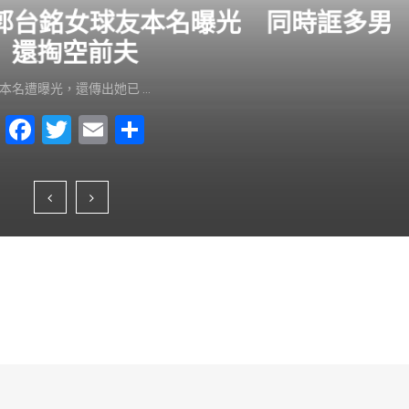
？郭台銘女球友本名曝光 同時誆多男
還掏空前夫
本名遭曝光，還傳出她已 …
F
T
E
S
a
wi
m
h
c
tt
ai
ar
e
er
l
e
b
o
o
k