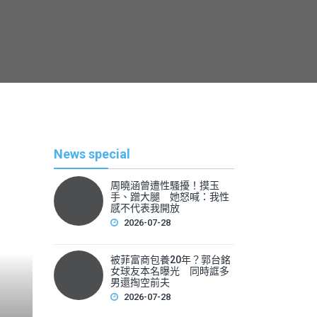
News special
周曉涵曾遭性騷擾！摸玉
手、蹭大腿 她怒喊：我性
感不代表我開放
2026-07-28
被菲富商包養20年？郭台銘
熱
女球友本名曝光 同時誆多
男還掏空前夫
2026-07-28
By
News Lea