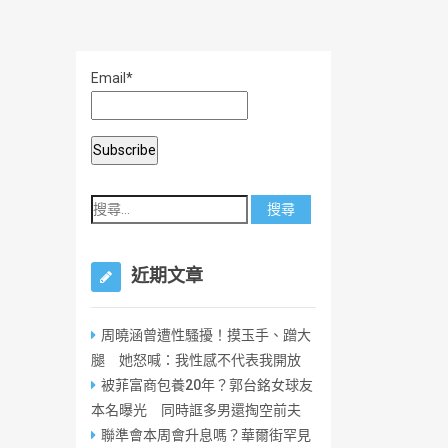
Email*
近期文章
周曉涵曾遭性騷擾！摸玉手、蹭大
腿 她怒喊：我性感不代表我開放
被菲富商包養20年？郭台銘女球友
本名曝光 同時誆多男還掏空前夫
聯準會本周會升息嗎？華爾街罕見