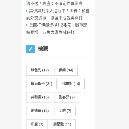
猜不透！高盛：不確定性異常高
美伊談判深入進行中！川普：願嘗
試外交途徑 協議不成就再開打
美國打伊朗燒掉1.2兆元！戰爭開
銷暴增 五角大廈急喊缺錢
標籤
以色列
(17)
伊朗
(34)
俄烏戰爭
(21)
俄羅斯
(14)
共和黨
(15)
劉亦菲
(8)
劉德華
(14)
北約
(7)
印度
(7)
周星馳
(11)