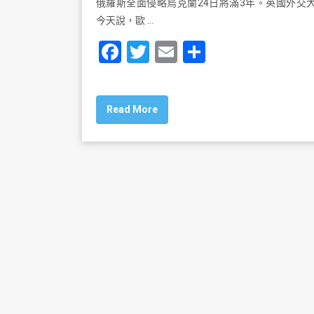
俄羅斯全面侵略烏克蘭24日將滿3年。英國外交
今天說，歐 …
F
T
E
S
a
wi
m
h
c
tt
ai
ar
Read More
e
er
l
e
b
o
o
k