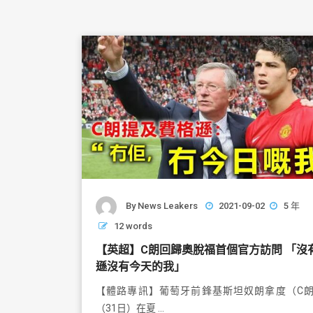
By
News Leakers
2021-09-02
5 年
12 words
【英超】C朗回歸奧脫福首個官方訪問 「沒
遜沒有今天的我」
【體路專訊】葡萄牙前鋒基斯坦奴朗拿度（C
（31日）在夏 …