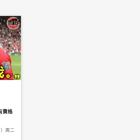
有費格
朗）周二