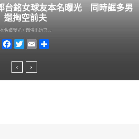
？郭台銘女球友本名曝光 同時誆多男
還掏空前夫
本名遭曝光，還傳出她已 …
F
T
E
S
a
wi
m
h
c
tt
ai
ar
e
er
l
e
b
o
o
k