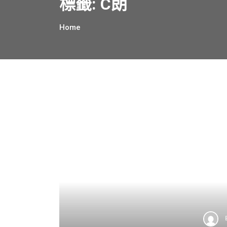
標籤:
C朗
Home