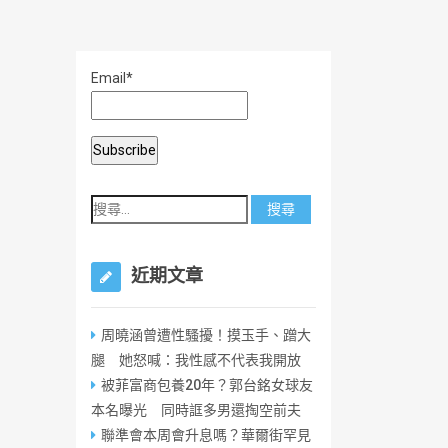
Email*
近期文章
周曉涵曾遭性騷擾！摸玉手、蹭大
腿 她怒喊：我性感不代表我開放
被菲富商包養20年？郭台銘女球友
本名曝光 同時誆多男還掏空前夫
聯準會本周會升息嗎？華爾街罕見