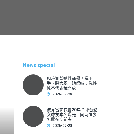
News special
周曉涵曾遭性騷擾！摸玉
手、蹭大腿 她怒喊：我性
感不代表我開放
2026-07-28
被菲富商包養20年？郭台銘
熱
女球友本名曝光 同時誆多
男還掏空前夫
2026-07-28
By
News Lea