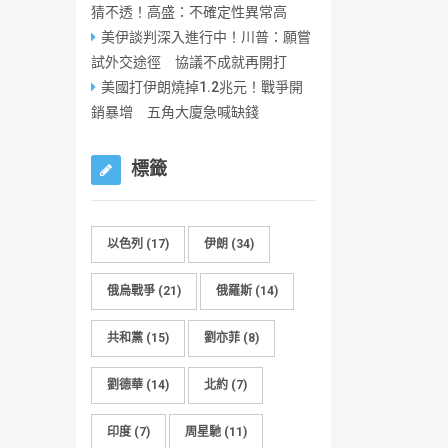
猜不透！高盛：不確定性異常高
美伊談判深入進行中！川普：願嘗
試外交途徑 協議不成就再開打
美國打伊朗燒掉1.2兆元！戰爭開
銷暴增 五角大廈急喊缺錢
標籤
以色列
(17)
伊朗
(34)
俄烏戰爭
(21)
俄羅斯
(14)
共和黨
(15)
劉亦菲
(8)
劉德華
(14)
北約
(7)
印度
(7)
周星馳
(11)