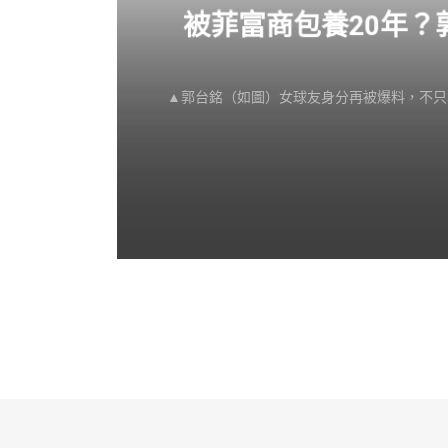
感不
被菲富商包養20年
▲郭台銘（如圖）女球友身分再被爆料，不只