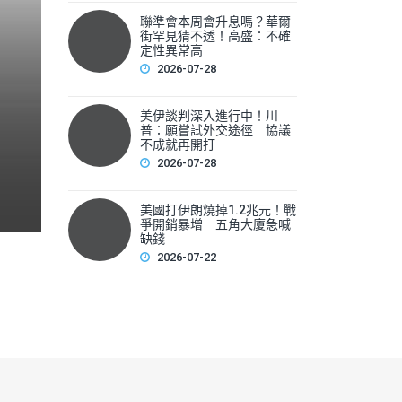
聯準會本周會升息嗎？華爾
聯準會本周會升息嗎？華爾
街罕見猜不透！高盛：不確
性
定性異常高
2026-07-28
▲美國聯準會本周將召開利率會議，新任主席華許（Kevin 
美伊談判深入進行中！川
F
普：願嘗試外交途徑 協議
不成就再開打
a
2026-07-28
c
e
美國打伊朗燒掉1.2兆元！戰
爭開銷暴增 五角大廈急喊
b
缺錢
2026-07-22
o
o
k