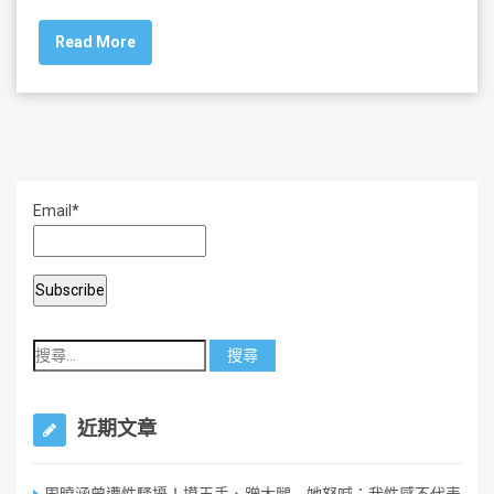
c
tt
ai
ar
Read More
e
er
l
e
b
o
o
k
Email*
近期文章