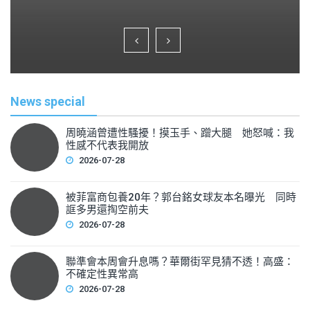
a
wi
m
h
c
tt
ai
ar
e
er
l
e
b
o
News special
o
k
周曉涵曾遭性騷擾！摸玉手、蹭大腿 她怒喊：我
性感不代表我開放
2026-07-28
被菲富商包養20年？郭台銘女球友本名曝光 同時
誆多男還掏空前夫
2026-07-28
聯準會本周會升息嗎？華爾街罕見猜不透！高盛：
不確定性異常高
2026-07-28