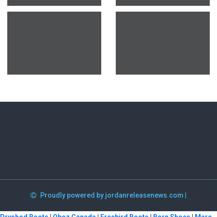
Proudly powered by jordanreleasenews.com
|
Dryshod Boots
|
Oboz Canada
|
Freebird Boots
|
Born Shoes
|
Marc