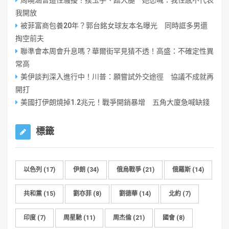
周曉涵曾遭性騷擾！摸玉手、蹭大腿 她怒喊：我性感不代表
我開放
被菲富商包養20年？郭台銘女球友本名曝光 同時誆多男還
掏空前夫
聯準會本周會升息嗎？華爾街罕見猜不透！高盛：不確定性異
常高
美伊談判深入進行中！川普：願嘗試外交途徑 協議不成就再
開打
美國打伊朗燒掉1.2兆元！戰爭開銷暴增 五角大廈急喊缺錢
標籤
以色列
(17)
伊朗
(34)
俄烏戰爭
(21)
俄羅斯
(14)
共和黨
(15)
劉亦菲
(8)
劉德華
(14)
北約
(7)
印度
(7)
周星馳
(11)
周杰倫
(21)
國會
(8)