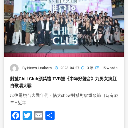
By
News Leakers
2023-04-27
3 年
15 words
對撼Chill Club頒獎禮 TVB搵《中年好聲音》九男女搞紅
白歌唱大戰
以往電視台大戰年代，搞大show對撼對家重頭節目時有發
生。近年 …
F
T
E
S
a
wi
m
h