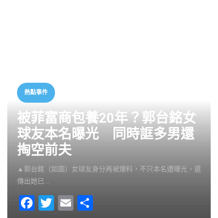
熱點事件
被菲富商包養20年？郭台銘女
球友本名曝光 同時誆多男還
掏空前夫
▲郭台銘（如圖）女球友身分再被爆料，不只本名遭曝光，還
傳出她已 …
F
T
E
S