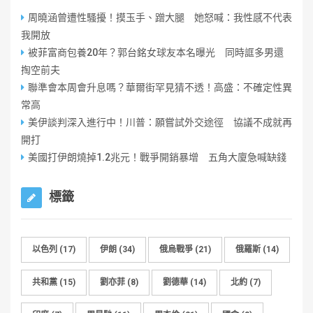
周曉涵曾遭性騷擾！摸玉手、蹭大腿 她怒喊：我性感不代表
我開放
被菲富商包養20年？郭台銘女球友本名曝光 同時誆多男還
掏空前夫
聯準會本周會升息嗎？華爾街罕見猜不透！高盛：不確定性異
常高
美伊談判深入進行中！川普：願嘗試外交途徑 協議不成就再
開打
美國打伊朗燒掉1.2兆元！戰爭開銷暴增 五角大廈急喊缺錢
標籤
以色列
(17)
伊朗
(34)
俄烏戰爭
(21)
俄羅斯
(14)
共和黨
(15)
劉亦菲
(8)
劉德華
(14)
北約
(7)