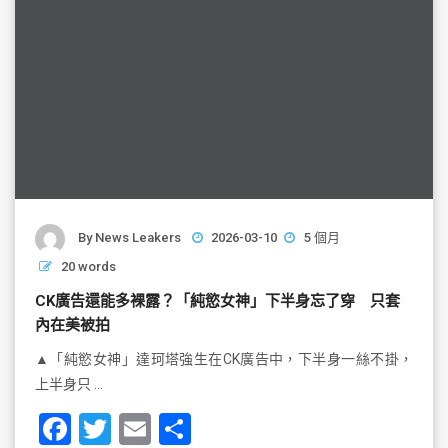
By
News Leakers
2026-03-10
5 個月
20 words
CK廣告還能多裸露？「純慾女神」下半身忘了穿 只套
內在美被拍
▲「純慾女神」達珂塔強生在CK廣告中，下半身一絲不掛，
上半身只 …
F
T
E
S