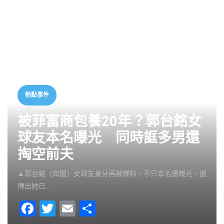
熱點事件
被菲富商包養20年？郭台銘女
球友本名曝光 同時誆多男還
掏空前夫
▲郭台銘（如圖）女球友身分再被爆料，不只本名遭曝光，還
傳出她已 …
F
T
E
S