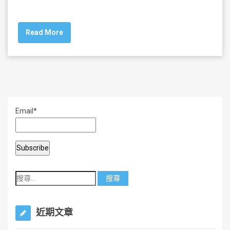
a
wi
m
h
c
tt
ai
ar
Read More
e
er
l
e
b
o
o
k
Email*
近期文章