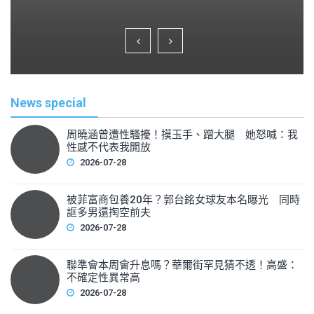
a
wi
m
h
c
tt
ai
ar
e
er
l
e
b
o
News special
o
k
周曉涵曾遭性騷擾！摸玉手、蹭大腿 她怒喊：我
性感不代表我開放
2026-07-28
被菲富商包養20年？郭台銘女球友本名曝光 同時
誆多男還掏空前夫
2026-07-28
聯準會本周會升息嗎？華爾街罕見猜不透！高盛：
不確定性異常高
2026-07-28