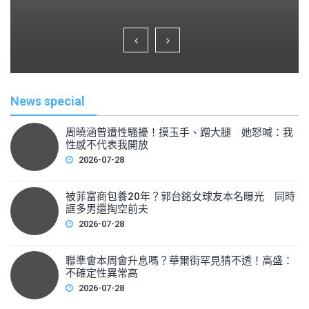
a
wi
m
h
c
tt
ai
ar
e
er
l
e
b
o
News special
o
k
周曉涵曾遭性騷擾！摸玉手、蹭大腿 她怒喊：我
性感不代表我開放
2026-07-28
被菲富商包養20年？郭台銘女球友本名曝光 同時
誆多男還掏空前夫
2026-07-28
聯準會本周會升息嗎？華爾街罕見猜不透！高盛：
不確定性異常高
2026-07-28