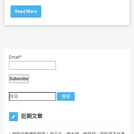
c
tt
ai
ar
Read More
e
er
l
e
b
o
o
k
Email*
近期文章