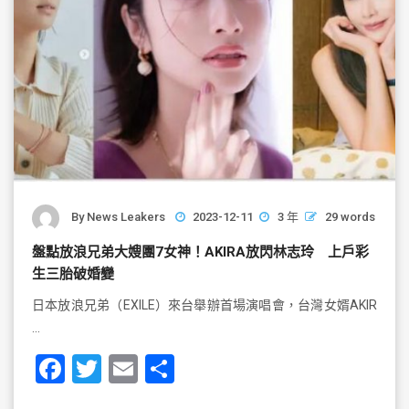
By
News Leakers
2023-12-11
3 年
29 words
盤點放浪兄弟大嫂團7女神！AKIRA放閃林志玲 上戶彩
生三胎破婚變
日本放浪兄弟（EXILE）來台舉辦首場演唱會，台灣女婿AKIR
…
F
T
E
S
a
wi
m
h