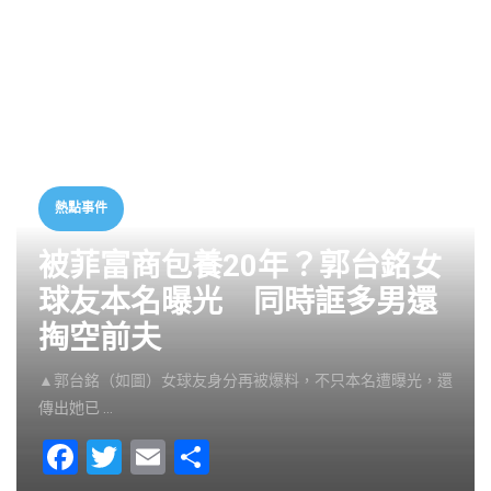
熱點事件
被菲富商包養20年？郭台銘女
球友本名曝光 同時誆多男還
掏空前夫
▲郭台銘（如圖）女球友身分再被爆料，不只本名遭曝光，還
傳出她已 …
F
T
E
S