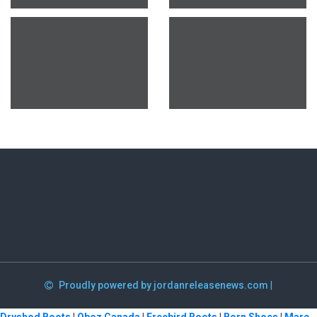
Proudly powered by jordanreleasenews.com
|
Dryshod Boots
|
Oboz Canada
|
Freebird Boots
|
Born Shoes
|
Marc