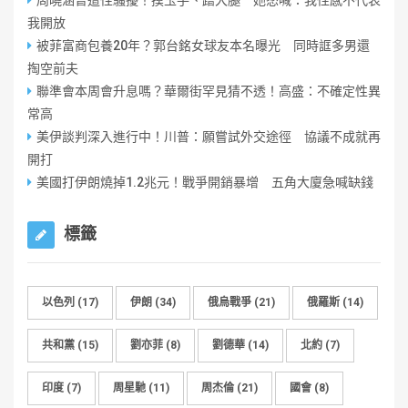
周曉涵曾遭性騷擾！摸玉手、蹭大腿 她怒喊：我性感不代表
我開放
被菲富商包養20年？郭台銘女球友本名曝光 同時誆多男還
掏空前夫
聯準會本周會升息嗎？華爾街罕見猜不透！高盛：不確定性異
常高
美伊談判深入進行中！川普：願嘗試外交途徑 協議不成就再
開打
美國打伊朗燒掉1.2兆元！戰爭開銷暴增 五角大廈急喊缺錢
標籤
以色列
(17)
伊朗
(34)
俄烏戰爭
(21)
俄羅斯
(14)
共和黨
(15)
劉亦菲
(8)
劉德華
(14)
北約
(7)
印度
(7)
周星馳
(11)
周杰倫
(21)
國會
(8)