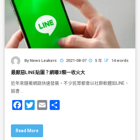
By
News Leakers
2021-08-07
5 年
14 words
最厭惡LINE貼圖？網曝3類一收火大
近年來隨著網路快速發展，不少民眾都會以社群軟體如LINE、
臉書 …
F
T
E
S
a
wi
m
h
c
tt
ai
ar
Read More
e
er
l
e