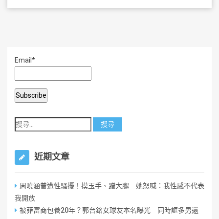
b
o
o
k
Email*
近期文章
周曉涵曾遭性騷擾！摸玉手、蹭大腿 她怒喊：我性感不代表
我開放
被菲富商包養20年？郭台銘女球友本名曝光 同時誆多男還