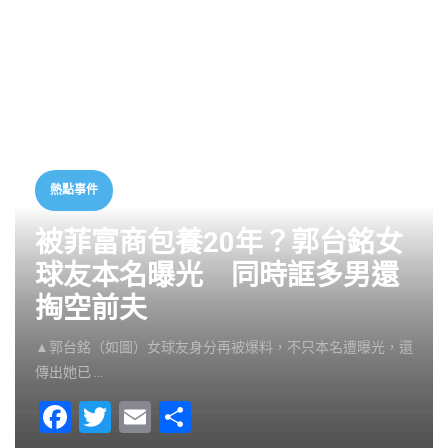
熱點事件
被菲富商包養20年？郭台銘女
球友本名曝光 同時誆多男還
掏空前夫
▲郭台銘（如圖）女球友身分再被爆料，不只本名遭曝光，還
傳出她已 …
F
T
E
S