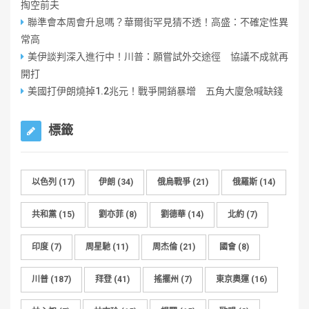
掏空前夫
聯準會本周會升息嗎？華爾街罕見猜不透！高盛：不確定性異
常高
美伊談判深入進行中！川普：願嘗試外交途徑 協議不成就再
開打
美國打伊朗燒掉1.2兆元！戰爭開銷暴增 五角大廈急喊缺錢
標籤
以色列
(17)
伊朗
(34)
俄烏戰爭
(21)
俄羅斯
(14)
共和黨
(15)
劉亦菲
(8)
劉德華
(14)
北約
(7)
印度
(7)
周星馳
(11)
周杰倫
(21)
國會
(8)
川普
(187)
拜登
(41)
搖擺州
(7)
東京奧運
(16)