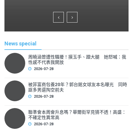
a
wi
m
h
c
tt
ai
ar
e
er
l
e
b
o
News special
o
k
周曉涵曾遭性騷擾！摸玉手、蹭大腿 她怒喊：我
性感不代表我開放
2026-07-28
被菲富商包養20年？郭台銘女球友本名曝光 同時
誆多男還掏空前夫
2026-07-28
聯準會本周會升息嗎？華爾街罕見猜不透！高盛：
不確定性異常高
2026-07-28