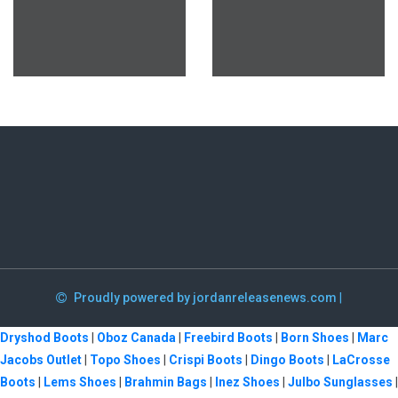
Proudly powered by jordanreleasenews.com
|
Dryshod Boots
|
Oboz Canada
|
Freebird Boots
|
Born Shoes
|
Marc
Jacobs Outlet
|
Topo Shoes
|
Crispi Boots
|
Dingo Boots
|
LaCrosse
Boots
|
Lems Shoes
|
Brahmin Bags
|
Inez Shoes
|
Julbo Sunglasses
|