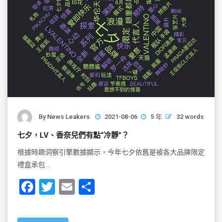
By
News Leakers
2021-08-06
5 年
32 words
七夕，LV、香奈兒們有點“冷靜”？
根據時趣洞察引擎數據顯示，今年七夕依舊是被各大品牌限定
禮盒承包 …
F
T
E
S
a
wi
m
h
c
tt
ai
ar