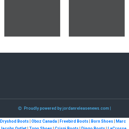
Proudly powered by jordanreleasenews.com
|
Dryshod Boots
|
Oboz Canada
|
Freebird Boots
|
Born Shoes
|
Marc
Jacobs Outlet
|
Topo Shoes
|
Crispi Boots
|
Dingo Boots
|
LaCrosse