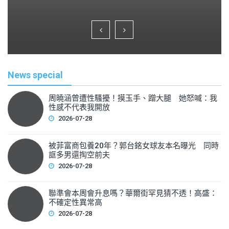
a
wi
m
h
c
tt
ai
ar
e
er
l
e
b
o
News special
o
k
周曉涵曾遭性騷擾！摸玉手、蹭大腿 她怒喊：我
性感不代表我開放
2026-07-28
被菲富商包養20年？郭台銘女球友本名曝光 同時
誆多男還掏空前夫
2026-07-28
聯準會本周會升息嗎？華爾街罕見猜不透！高盛：
不確定性異常高
2026-07-28