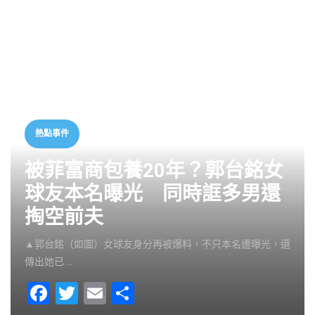
熱點事件
被菲富商包養20年？郭台銘女
球友本名曝光 同時誆多男還
掏空前夫
▲郭台銘（如圖）女球友身分再被爆料，不只本名遭曝光，還
傳出她已 …
F
T
E
S