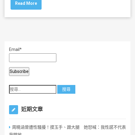
Read More
e
er
l
e
b
o
o
k
Email*
近期文章
周曉涵曾遭性騷擾！摸玉手、蹭大腿 她怒喊：我性感不代表
我開放