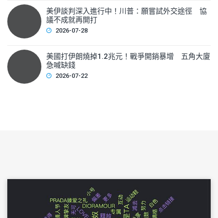
美伊談判深入進行中！川普：願嘗試外交途徑 協
議不成就再開打
2026-07-28
美國打伊朗燒掉1.2兆元！戰爭開銷暴增 五角大廈
急喊缺錢
2026-07-22