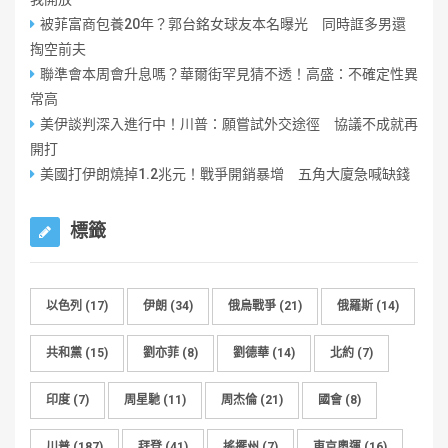
被菲富商包養20年？郭台銘女球友本名曝光 同時誆多男還
掏空前夫
聯準會本周會升息嗎？華爾街罕見猜不透！高盛：不確定性異
常高
美伊談判深入進行中！川普：願嘗試外交途徑 協議不成就再
開打
美國打伊朗燒掉1.2兆元！戰爭開銷暴增 五角大廈急喊缺錢
標籤
以色列
(17)
伊朗
(34)
俄烏戰爭
(21)
俄羅斯
(14)
共和黨
(15)
劉亦菲
(8)
劉德華
(14)
北約
(7)
印度
(7)
周星馳
(11)
周杰倫
(21)
國會
(8)
川普
(187)
拜登
(41)
搖擺州
(7)
東京奧運
(16)