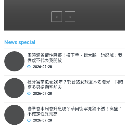
a
wi
m
h
c
tt
ai
ar
e
er
l
e
b
o
News special
o
k
周曉涵曾遭性騷擾！摸玉手、蹭大腿 她怒喊：我
性感不代表我開放
2026-07-28
被菲富商包養20年？郭台銘女球友本名曝光 同時
誆多男還掏空前夫
2026-07-28
聯準會本周會升息嗎？華爾街罕見猜不透！高盛：
不確定性異常高
2026-07-28