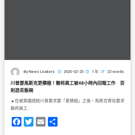
By
News Leakers
2025-02-23
1 年
22 words
川普要馬斯克更積極！聯邦員工被48小時內回報工作 否
則恐丟飯碗
▲在被美國總統川普要求要「更積極」之後，馬斯克寄信要求
聯邦員工 …
F
T
E
S
a
wi
m
h