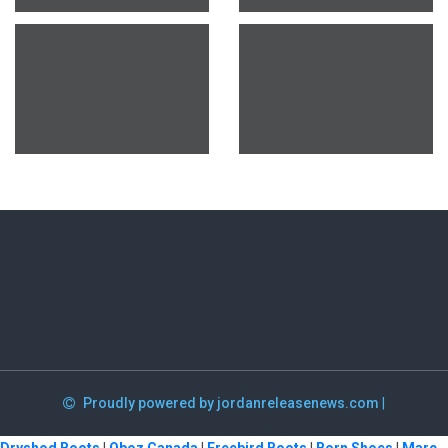
Proudly powered by jordanreleasenews.com
|
Dryshod Boots
|
Oboz Canada
|
Freebird Boots
|
Born Shoes
|
Marc