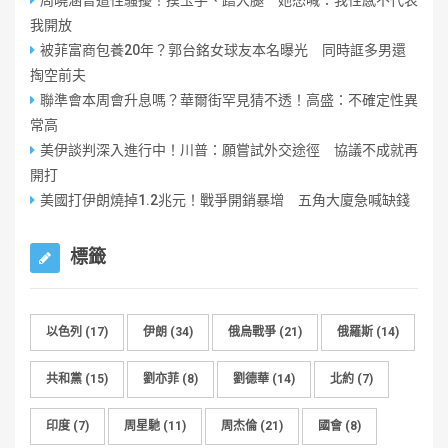
周曉涵曾遭性騷擾！摸玉手、蹭大腿 她怒喊：我性感不代表
我開放
被菲富商包養20年？郭台銘女球友本名曝光 同時誆多男還
掏空前夫
聯準會本周會升息嗎？華爾街罕見猜不透！高盛：不確定性異
常高
美伊談判深入進行中！川普：願嘗試外交途徑 協議不成就再
開打
美國打伊朗燒掉1.2兆元！戰爭開銷暴增 五角大廈急喊缺錢
標籤
以色列
(17)
伊朗
(34)
俄烏戰爭
(21)
俄羅斯
(14)
共和黨
(15)
劉亦菲
(8)
劉德華
(14)
北約
(7)
印度
(7)
周星馳
(11)
周杰倫
(21)
國會
(8)