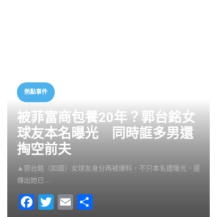
熱點事件
被菲富商包養20年？郭台銘女
球友本名曝光 同時誆多男還
掏空前夫
▲郭台銘（如圖）女球友身分再被爆料，不只本名遭曝光，還
傳出她已 …
F
T
E
S