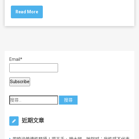
c
tt
ai
ar
Read More
e
er
l
e
b
o
o
k
Email*
近期文章