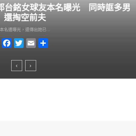
？郭台銘女球友本名曝光 同時誆多男
還掏空前夫
本名遭曝光，還傳出她已 …
F
T
E
S
a
wi
m
h
c
tt
ai
ar
e
er
l
e
b
o
o
k