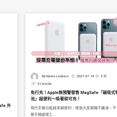
By
News Leakers
2021-07-19
5 年
31 words
免行充！Apple無預警發售 MagSafe「磁吸式
池」超便利～吸著就可充！
afe 外
現代手機功能越來越便利，導致大家都機不離身，不
著手機處理工 …