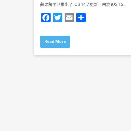
蘋果稍早已推出了 iOS 14.7 更新，由於 iOS 15 …
F
T
E
S
a
wi
m
h
c
tt
ai
ar
Read More
e
er
l
e
b
o
o
k