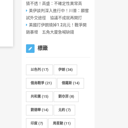
猜不透！高盛：不確定性異常高
美伊談判深入進行中！川普：願嘗
試外交途徑 協議不成就再開打
美國打伊朗燒掉1.2兆元！戰爭開
銷暴增 五角大廈急喊缺錢
標籤
以色列
(17)
伊朗
(34)
俄烏戰爭
(21)
俄羅斯
(14)
共和黨
(15)
劉亦菲
(8)
劉德華
(14)
北約
(7)
印度
(7)
周星馳
(11)