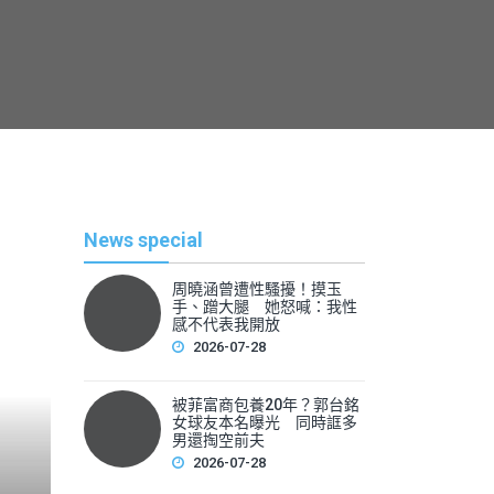
News special
周曉涵曾遭性騷擾！摸玉
手、蹭大腿 她怒喊：我性
感不代表我開放
2026-07-28
被菲富商包養20年？郭台銘
熱
女球友本名曝光 同時誆多
男還掏空前夫
2026-07-28
By
News Lea