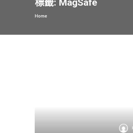
標籤:
MagSafe
Home