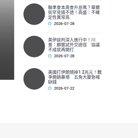
聯準會本周會升息嗎？華爾
聯準會本周會升息嗎？華爾
街罕見猜不透！高盛：不確
性
定性異常高
2026-07-28
▲美國聯準會本周將召開利率會議，新任主席華許（Kevin 
美伊談判深入進行中！川
F
普：願嘗試外交途徑 協議
不成就再開打
a
2026-07-28
c
e
美國打伊朗燒掉1.2兆元！戰
爭開銷暴增 五角大廈急喊
b
缺錢
2026-07-22
o
o
k