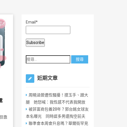
Email*
近期文章
周曉涵曾遭性騷擾！摸玉手、蹭大
電
腿 她怒喊：我性感不代表我開放
被菲富商包養20年？郭台銘女球友
本名曝光 同時誆多男還掏空前夫
但靠
聯準會本周會升息嗎？華爾街罕見