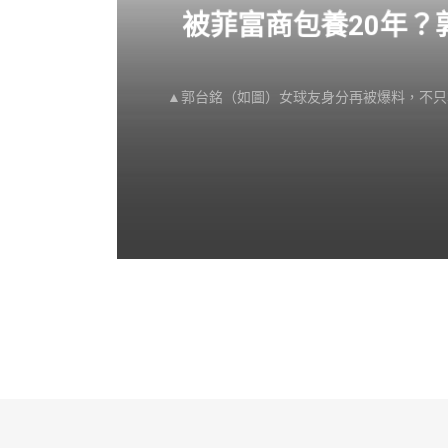
感不
被菲富商包養20年
▲郭台銘（如圖）女球友身分再被爆料，不只