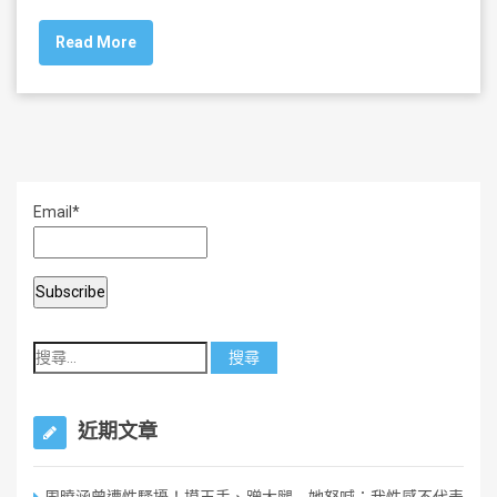
c
tt
ai
ar
Read More
e
er
l
e
b
o
o
k
Email*
近期文章