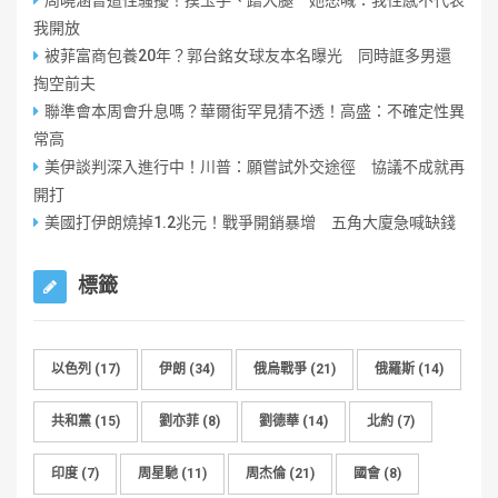
周曉涵曾遭性騷擾！摸玉手、蹭大腿 她怒喊：我性感不代表
我開放
被菲富商包養20年？郭台銘女球友本名曝光 同時誆多男還
掏空前夫
聯準會本周會升息嗎？華爾街罕見猜不透！高盛：不確定性異
常高
美伊談判深入進行中！川普：願嘗試外交途徑 協議不成就再
開打
美國打伊朗燒掉1.2兆元！戰爭開銷暴增 五角大廈急喊缺錢
標籤
以色列
(17)
伊朗
(34)
俄烏戰爭
(21)
俄羅斯
(14)
共和黨
(15)
劉亦菲
(8)
劉德華
(14)
北約
(7)
印度
(7)
周星馳
(11)
周杰倫
(21)
國會
(8)