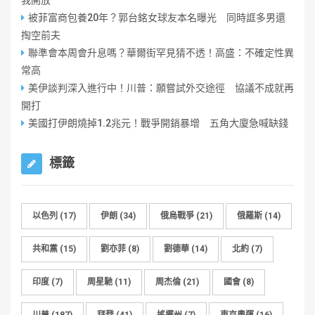
我開放
被菲富商包養20年？郭台銘女球友本名曝光 同時誆多男還
掏空前夫
聯準會本周會升息嗎？華爾街罕見猜不透！高盛：不確定性異
常高
美伊談判深入進行中！川普：願嘗試外交途徑 協議不成就再
開打
美國打伊朗燒掉1.2兆元！戰爭開銷暴增 五角大廈急喊缺錢
標籤
以色列
(17)
伊朗
(34)
俄烏戰爭
(21)
俄羅斯
(14)
共和黨
(15)
劉亦菲
(8)
劉德華
(14)
北約
(7)
印度
(7)
周星馳
(11)
周杰倫
(21)
國會
(8)