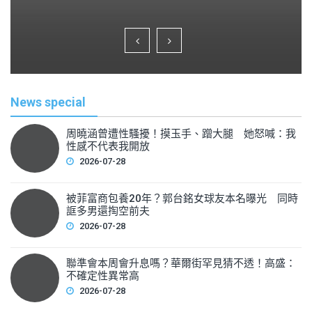
a
wi
m
h
c
tt
ai
ar
e
er
l
e
b
o
News special
o
k
周曉涵曾遭性騷擾！摸玉手、蹭大腿 她怒喊：我
性感不代表我開放
2026-07-28
被菲富商包養20年？郭台銘女球友本名曝光 同時
誆多男還掏空前夫
2026-07-28
聯準會本周會升息嗎？華爾街罕見猜不透！高盛：
不確定性異常高
2026-07-28