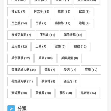
川普
(187)
拜登
(41)
搖擺州
(7)
東京奧運
(16)
林心如
(7)
林志玲
(15)
楊冪
(15)
歐盟
(8)
民主黨
(14)
民調
(7)
泰勒絲
(11)
港姐
(9)
湯姆克魯斯
(7)
演唱會
(11)
澤倫斯基
(12)
烏克蘭
(32)
王菲
(7)
空襲
(7)
總統
(12)
美伊戰爭
(12)
美國
(100)
美國男籃
(8)
美國總統大選
(44)
美股
(7)
美選
(27)
英國
(10)
荷姆茲海峽
(11)
蔡依林
(8)
西班牙
(8)
賀錦麗
(30)
賈靜雯
(10)
關稅
(20)
馬斯克
(16)
分類