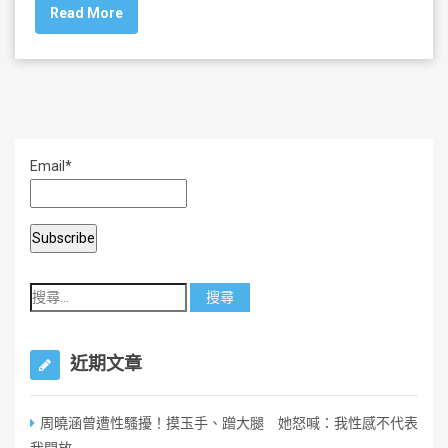
Read More
e
er
l
e
b
o
o
k
Email*
近期文章
周曉涵曾遭性騷擾！摸玉手、蹭大腿 她怒喊：我性感不代表