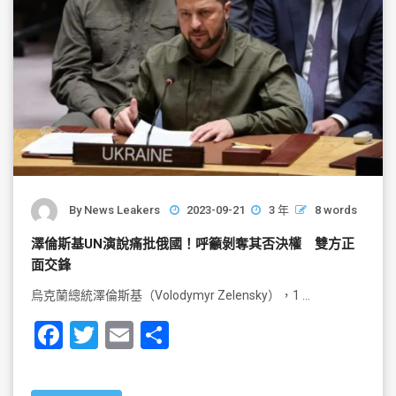
By
News Leakers
2023-09-21
3 年
8 words
澤倫斯基UN演說痛批俄國！呼籲剝奪其否決權 雙方正
面交鋒
烏克蘭總統澤倫斯基（Volodymyr Zelensky），1 …
F
T
E
S
a
wi
m
h
c
tt
ai
ar