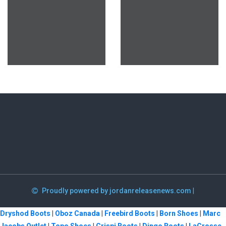
Proudly powered by jordanreleasenews.com
|
Dryshod Boots
|
Oboz Canada
|
Freebird Boots
|
Born Shoes
|
Marc
Jacobs Outlet
|
Topo Shoes
|
Crispi Boots
|
Dingo Boots
|
LaCrosse