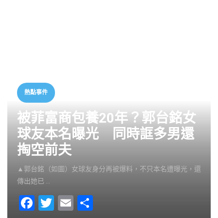
熱點事件
被菲富商包養20年？郭台銘女
球友本名曝光 同時誆多男還
掏空前夫
▲郭台銘（如圖）女球友身分再被爆料，不只本名遭曝光，還
傳出她已 …
F
T
E
S