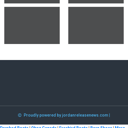
Proudly powered by jordanreleasenews.com
|
Dryshod Boots
|
Oboz Canada
|
Freebird Boots
|
Born Shoes
|
Marc