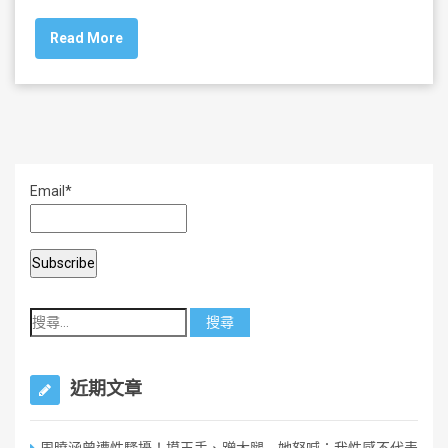
c
tt
ai
ar
Read More
e
er
l
e
b
o
o
k
Email*
近期文章