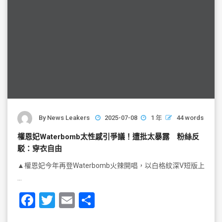
By
News Leakers
2025-07-08
1 年
44 words
權恩妃Waterbomb太性感引爭議！遭批太暴露 粉絲反
駁：穿衣自由
▲權恩妃今年再登Waterbomb火辣開唱，以白格紋深V短版上
…
F
T
E
S
a
wi
m
h