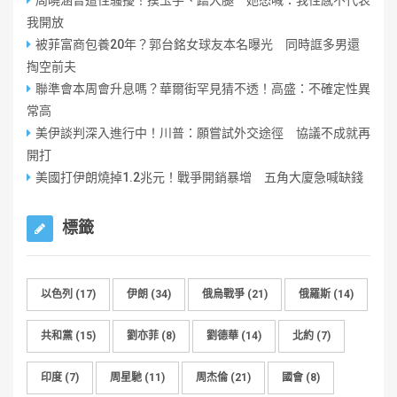
周曉涵曾遭性騷擾！摸玉手、蹭大腿 她怒喊：我性感不代表
我開放
被菲富商包養20年？郭台銘女球友本名曝光 同時誆多男還
掏空前夫
聯準會本周會升息嗎？華爾街罕見猜不透！高盛：不確定性異
常高
美伊談判深入進行中！川普：願嘗試外交途徑 協議不成就再
開打
美國打伊朗燒掉1.2兆元！戰爭開銷暴增 五角大廈急喊缺錢
標籤
以色列
(17)
伊朗
(34)
俄烏戰爭
(21)
俄羅斯
(14)
共和黨
(15)
劉亦菲
(8)
劉德華
(14)
北約
(7)
印度
(7)
周星馳
(11)
周杰倫
(21)
國會
(8)