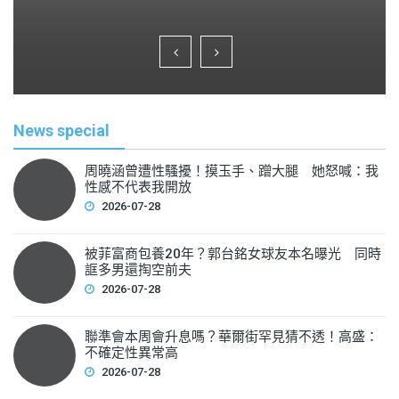
a
wi
m
h
c
tt
ai
ar
e
er
l
e
b
o
News special
o
k
周曉涵曾遭性騷擾！摸玉手、蹭大腿 她怒喊：我
性感不代表我開放
2026-07-28
被菲富商包養20年？郭台銘女球友本名曝光 同時
誆多男還掏空前夫
2026-07-28
聯準會本周會升息嗎？華爾街罕見猜不透！高盛：
不確定性異常高
2026-07-28