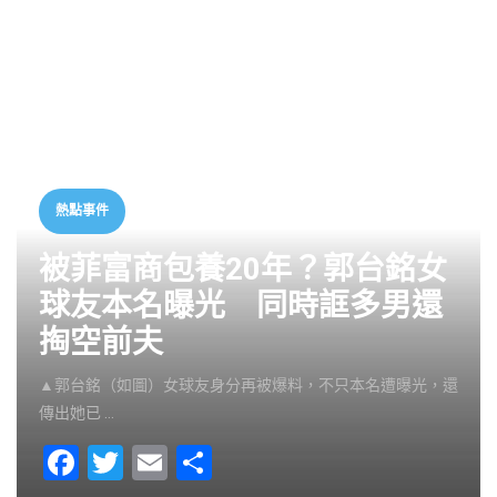
熱點事件
被菲富商包養20年？郭台銘女
球友本名曝光 同時誆多男還
掏空前夫
▲郭台銘（如圖）女球友身分再被爆料，不只本名遭曝光，還
傳出她已 …
F
T
E
S