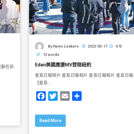
By
News Leakers
2022-05-17
4 年
13 words
Edan美國應援MV登陸紐約
克勤在前
星島日報相片 星島日報相片 星島日報相片 星島日報
【星島 …
F
T
E
S
a
wi
m
h
c
tt
ai
ar
Read More
e
er
l
e