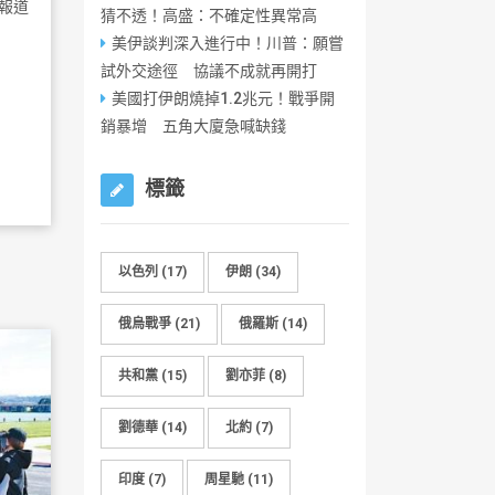
報道
猜不透！高盛：不確定性異常高
美伊談判深入進行中！川普：願嘗
試外交途徑 協議不成就再開打
美國打伊朗燒掉1.2兆元！戰爭開
銷暴增 五角大廈急喊缺錢
標籤
以色列
(17)
伊朗
(34)
俄烏戰爭
(21)
俄羅斯
(14)
共和黨
(15)
劉亦菲
(8)
劉德華
(14)
北約
(7)
印度
(7)
周星馳
(11)