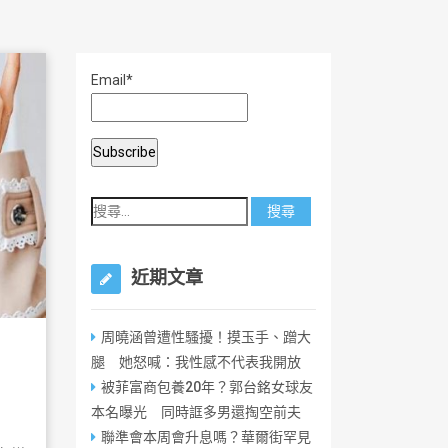
Email*
近期文章
周曉涵曾遭性騷擾！摸玉手、蹭大
腿 她怒喊：我性感不代表我開放
被菲富商包養20年？郭台銘女球友
本名曝光 同時誆多男還掏空前夫
聯準會本周會升息嗎？華爾街罕見