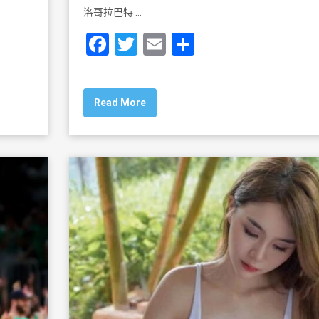
洛哥拉巴特 …
F
T
E
S
a
wi
m
h
c
tt
ai
ar
Read More
e
er
l
e
b
o
o
k