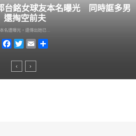
？郭台銘女球友本名曝光 同時誆多男
還掏空前夫
本名遭曝光，還傳出她已 …
F
T
E
S
a
wi
m
h
c
tt
ai
ar
e
er
l
e
b
o
o
k