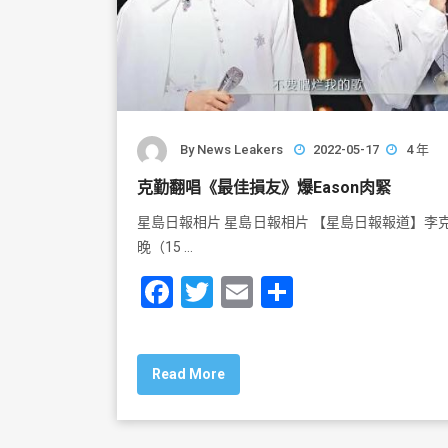
By
News Leakers
2022-05-17
4 年
克勤翻唱《最佳損友》爆Eason肉緊
星島日報相片 星島日報相片 【星島日報報道】李
晚（15 …
F
T
E
S
a
wi
m
h
c
tt
ai
ar
Read More
e
er
l
e
b