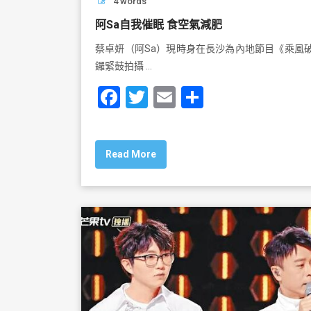
4 words
阿Sa自我催眠 食空氣減肥
蔡卓妍（阿Sa）現時身在長沙為內地節目《乘風
鑼緊鼓拍攝 …
F
T
E
S
a
wi
m
h
c
tt
ai
ar
Read More
e
er
l
e
b
o
o
k