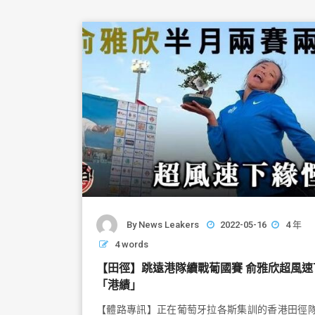
o
o
k
By
News Leakers
2022-05-16
4 年
4 words
【田徑】跳遠港隊續戰葡國賽 俞雅欣超風速
「港績」
【體路專訊】正在葡萄牙拉各斯集訓的香港田徑