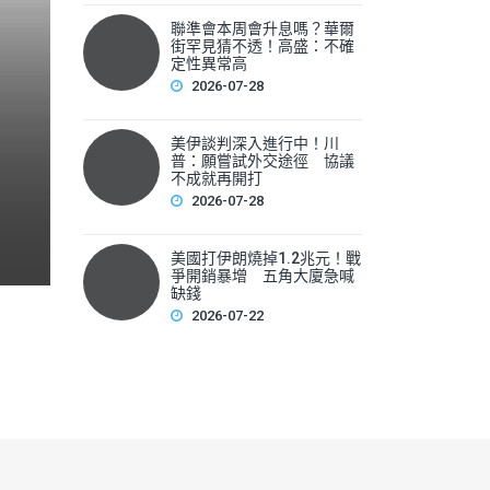
聯準會本周會升息嗎？華爾
聯準會本周會升息嗎？華爾
街罕見猜不透！高盛：不確
性
定性異常高
2026-07-28
▲美國聯準會本周將召開利率會議，新任主席華許（Kevin 
美伊談判深入進行中！川
F
普：願嘗試外交途徑 協議
不成就再開打
a
2026-07-28
c
e
美國打伊朗燒掉1.2兆元！戰
爭開銷暴增 五角大廈急喊
b
缺錢
2026-07-22
o
o
k