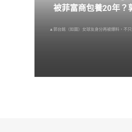
感不
被菲富商包養20年
▲郭台銘（如圖）女球友身分再被爆料，不只