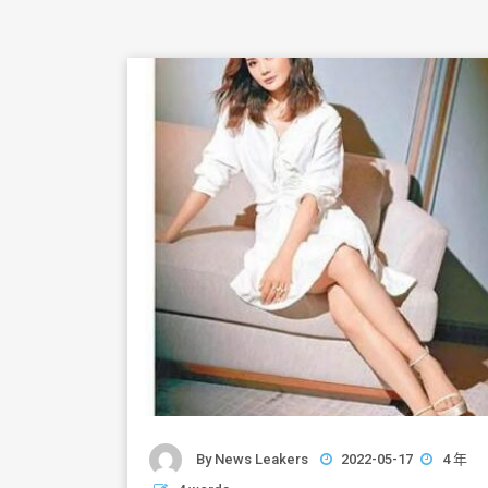
By
News Leakers
2022-05-17
4 年