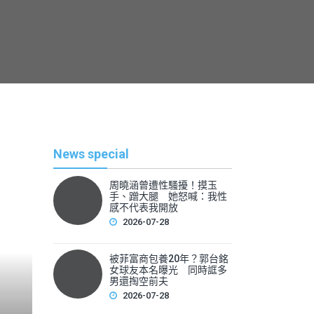
News special
周曉涵曾遭性騷擾！摸玉
手、蹭大腿 她怒喊：我性
感不代表我開放
2026-07-28
被菲富商包養20年？郭台銘
熱
女球友本名曝光 同時誆多
男還掏空前夫
2026-07-28
By
News Lea