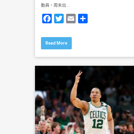
動員，周末出 …
F
T
E
S
a
wi
m
h
c
tt
ai
ar
Read More
e
er
l
e
b
o
o
k