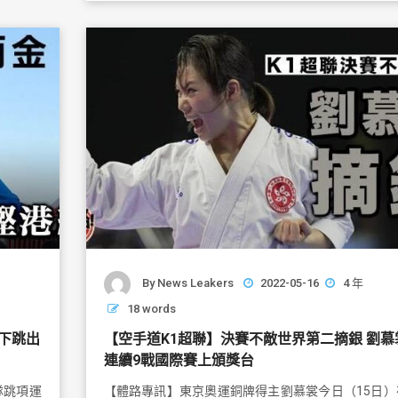
b
o
o
k
By
News Leakers
2022-05-16
4 年
18 words
【空手道K1超聯】決賽不敵世界第二摘銀 劉慕
下跳出
連續9戰國際賽上頒獎台
【體路專訊】東京奧運銅牌得主劉慕裳今日（15日）
隊跳項運