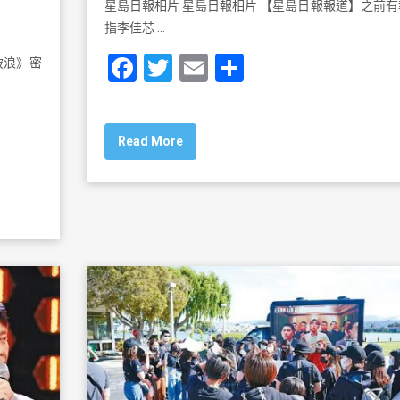
星島日報相片 星島日報相片 【星島日報報道】之前有
指李佳芯 …
F
T
E
S
破浪》密
a
wi
m
h
c
tt
ai
ar
Read More
e
er
l
e
b
o
o
k