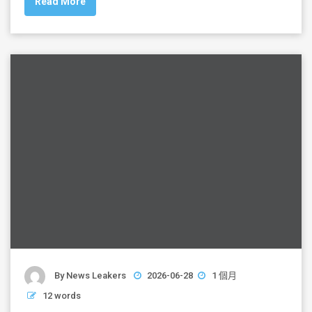
Read More
e
er
l
e
b
o
o
k
By
News Leakers
2026-06-28
1 個月
12 words