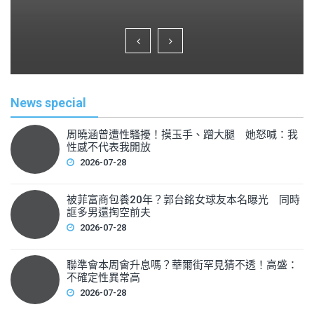
a
wi
m
h
c
tt
ai
ar
e
er
l
e
b
o
News special
o
k
周曉涵曾遭性騷擾！摸玉手、蹭大腿 她怒喊：我
性感不代表我開放
2026-07-28
被菲富商包養20年？郭台銘女球友本名曝光 同時
誆多男還掏空前夫
2026-07-28
聯準會本周會升息嗎？華爾街罕見猜不透！高盛：
不確定性異常高
2026-07-28