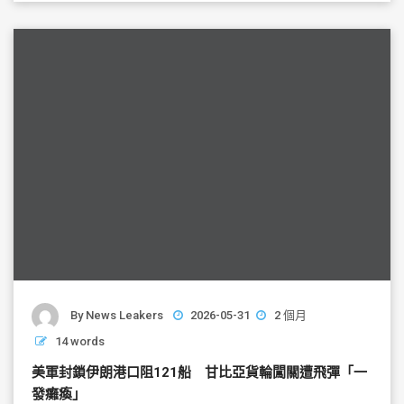
b
o
o
k
By
News Leakers
2026-05-31
2 個月
14 words
美軍封鎖伊朗港口阻121船 甘比亞貨輪闖關遭飛彈「一
發癱瘓」