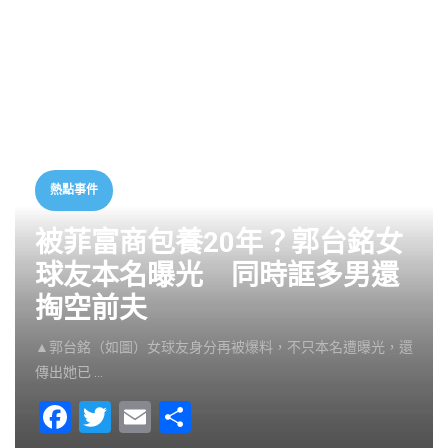
熱點事件
被菲富商包養20年？郭台銘女
球友本名曝光 同時誆多男還
掏空前夫
▲郭台銘（如圖）女球友身分再被爆料，不只本名遭曝光，還
傳出她已 …
F
T
E
S