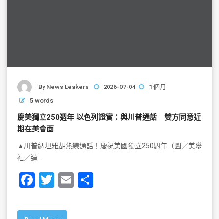
By
News Leakers
2026-07-04
1 個月
5 words
慶美獨立250週年 以色列證實：與川普通話 雙方同意近
期在美會面
▲川普納坦雅胡熱線通話！慶祝美國獨立250週年（圖／美聯
社／達 …
F
T
E
S
a
wi
m
h
c
tt
ai
ar