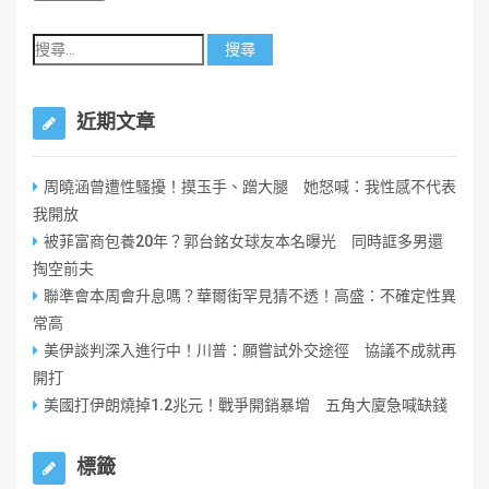
近期文章
周曉涵曾遭性騷擾！摸玉手、蹭大腿 她怒喊：我性感不代表
我開放
被菲富商包養20年？郭台銘女球友本名曝光 同時誆多男還
掏空前夫
聯準會本周會升息嗎？華爾街罕見猜不透！高盛：不確定性異
常高
美伊談判深入進行中！川普：願嘗試外交途徑 協議不成就再
開打
美國打伊朗燒掉1.2兆元！戰爭開銷暴增 五角大廈急喊缺錢
標籤