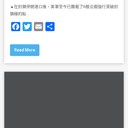
▲在封鎖伊朗港口後，美軍至今已攔截了6艘企圖強行突破封
鎖線的船 …
F
T
E
S
a
wi
m
h
c
tt
ai
ar
Read More
e
er
l
e
b
o
o
k