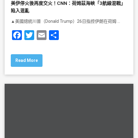
美伊停火後再度交火！CNN：荷姆茲海峽「3航線混戰」
陷入混亂
▲美國總統川普（Donald Trump）26日指控伊朗在荷姆 …
F
T
E
S
a
wi
m
h
c
tt
ai
ar
Read More
e
er
l
e
b
o
o
k