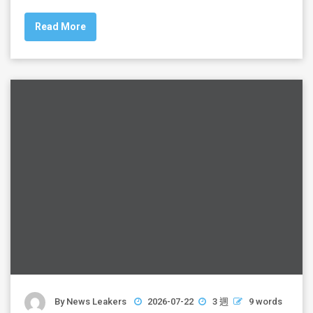
c
tt
ai
ar
Read More
e
er
l
e
b
o
o
k
By
News Leakers
2026-07-22
3 週
9 words