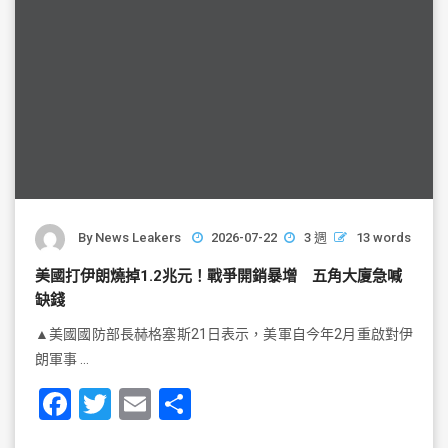
By
News Leakers
2026-07-22
3 週
13 words
美國打伊朗燒掉1.2兆元！戰爭開銷暴增 五角大廈急喊
缺錢
▲美國國防部長赫格塞斯21日表示，美軍自今年2月重啟對伊
朗軍事 …
F
T
E
S
a
wi
m
h