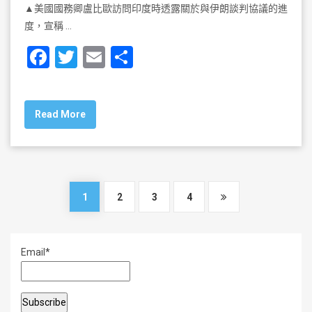
▲美國國務卿盧比歐訪問印度時透露關於與伊朗談判協議的進
度，宣稱 …
F
T
E
S
a
wi
m
h
c
tt
ai
ar
Read More
e
er
l
e
b
o
o
1
2
3
4
k
Email*