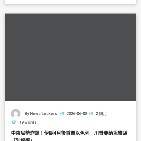
b
o
o
k
By
News Leakers
2026-06-08
2 個月
19 words
中東局勢炸鍋！伊朗4月後首轟以色列 川普要納坦雅胡
「別報復」