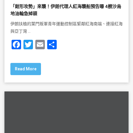
「鉗形攻勢」來襲！伊朗代理人紅海襲船預告曝 4艘沙烏
地油輪急掉頭
伊朗扶植的葉門叛軍青年運動控制區緊鄰紅海南端、連接紅海
與亞丁灣 …
F
T
E
S
a
wi
m
h
c
tt
ai
ar
Read More
e
er
l
e
b
o
o
k