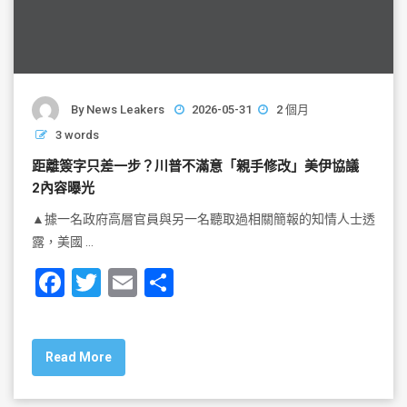
By
News Leakers
2026-05-31
2 個月
3 words
距離簽字只差一步？川普不滿意「親手修改」美伊協議
2內容曝光
▲據一名政府高層官員與另一名聽取過相關簡報的知情人士透
露，美國 …
F
T
E
S
a
wi
m
h
c
tt
ai
ar
Read More
e
er
l
e
b