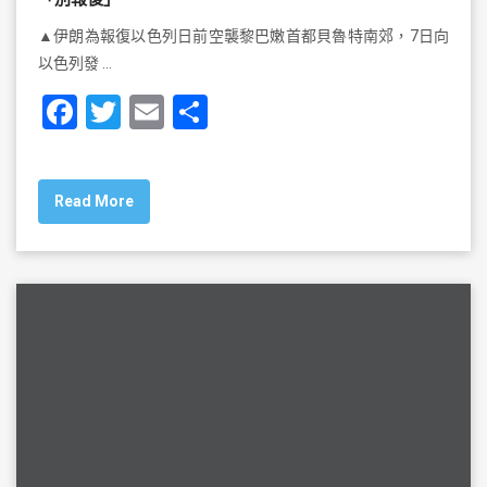
▲伊朗為報復以色列日前空襲黎巴嫩首都貝魯特南郊，7日向
以色列發 …
F
T
E
S
a
wi
m
h
c
tt
ai
ar
Read More
e
er
l
e
b
o
o
k