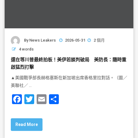
By
News Leakers
2026-05-31
2 個月
4 words
還在等川普最終拍板！美伊若談判破局 美防長：隨時重
啟猛烈打擊
▲美國戰爭部長赫格塞斯在新加坡出席香格里拉對話。（圖／
美聯社／ …
F
T
E
S
a
wi
m
h
c
tt
ai
ar
Read More
e
er
l
e