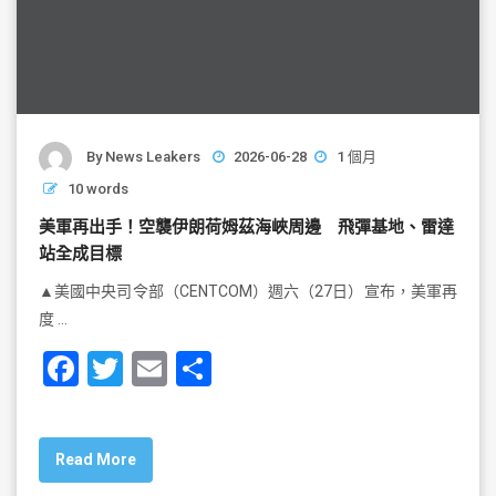
By
News Leakers
2026-06-28
1 個月
10 words
美軍再出手！空襲伊朗荷姆茲海峽周邊 飛彈基地、雷達
站全成目標
▲美國中央司令部（CENTCOM）週六（27日）宣布，美軍再
度 …
F
T
E
S
a
wi
m
h
c
tt
ai
ar
Read More
e
er
l
e