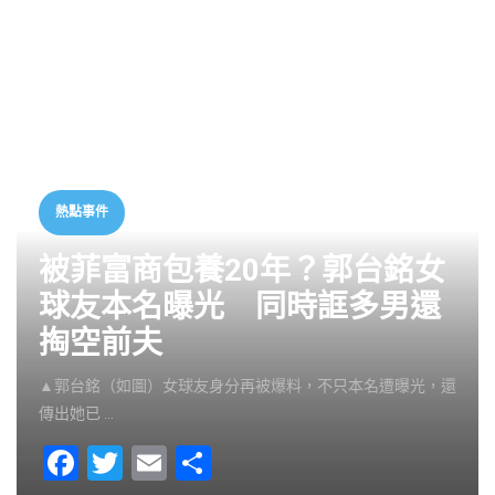
熱點事件
被菲富商包養20年？郭台銘女
球友本名曝光 同時誆多男還
掏空前夫
▲郭台銘（如圖）女球友身分再被爆料，不只本名遭曝光，還
傳出她已 …
F
T
E
S