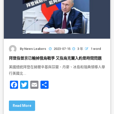
By
News Leakers
2023-07-15
3 年
1 word
拜登指普京已輸掉俄烏戰爭 又指烏克蘭入約是時間問題
美國總統拜登在赫爾辛基與芬蘭、丹麥、冰島和瑞典領導人舉
行美國北 …
F
T
E
S
a
wi
m
h
c
tt
ai
ar
Read More
e
er
l
e