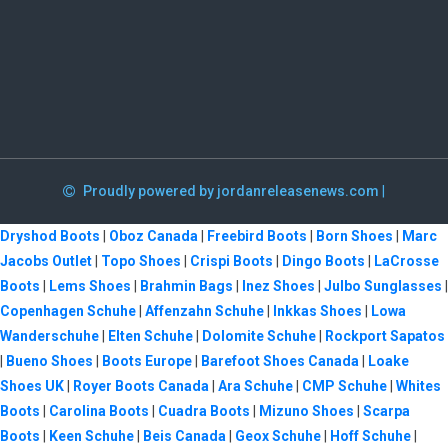
Proudly powered by jordanreleasenews.com
|
Dryshod Boots
|
Oboz Canada
|
Freebird Boots
|
Born Shoes
|
Marc
Jacobs Outlet
|
Topo Shoes
|
Crispi Boots
|
Dingo Boots
|
LaCrosse
Boots
|
Lems Shoes
|
Brahmin Bags
|
Inez Shoes
|
Julbo Sunglasses
|
Copenhagen Schuhe
|
Affenzahn Schuhe
|
Inkkas Shoes
|
Lowa
Wanderschuhe
|
Elten Schuhe
|
Dolomite Schuhe
|
Rockport Sapatos
|
Bueno Shoes
|
Boots Europe
|
Barefoot Shoes Canada
|
Loake
Shoes UK
|
Royer Boots Canada
|
Ara Schuhe
|
CMP Schuhe
|
Whites
Boots
|
Carolina Boots
|
Cuadra Boots
|
Mizuno Shoes
|
Scarpa
Boots
|
Keen Schuhe
|
Beis Canada
|
Geox Schuhe
|
Hoff Schuhe
|