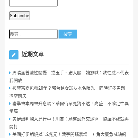
近期文章
周曉涵曾遭性騷擾！摸玉手、蹭大腿 她怒喊：我性感不代表
我開放
被菲富商包養20年？郭台銘女球友本名曝光 同時誆多男還
掏空前夫
聯準會本周會升息嗎？華爾街罕見猜不透！高盛：不確定性異
常高
美伊談判深入進行中！川普：願嘗試外交途徑 協議不成就再
開打
美國打伊朗燒掉1.2兆元！戰爭開銷暴增 五角大廈急喊缺錢