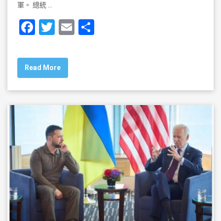
軍。 總統 …
F
T
E
S
a
wi
m
h
c
tt
ai
ar
Read More
e
er
l
e
b
o
o
k