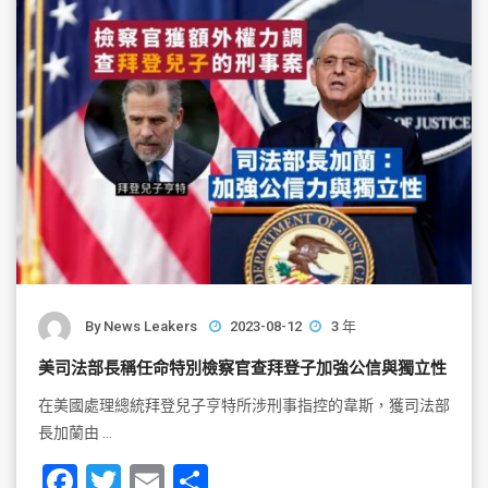
o
k
By
News Leakers
2023-08-12
3 年
美司法部長稱任命特別檢察官查拜登子加強公信與獨立性
在美國處理總統拜登兒子亨特所涉刑事指控的韋斯，獲司法部
長加蘭由 …
F
T
E
S