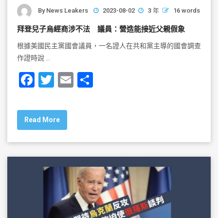
By
News Leakers
2023-08-02
3 年
16 words
拜登兒子烏經商涉不法 議員：營造能接近父親假象
根據美國民主黨國會議員，一名證人在共和黨主導的國會調查
作證時說 …
F
T
E
S
a
wi
m
h
c
tt
ai
ar
Read More
e
er
l
e
b
o
o
k