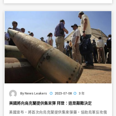
b
o
o
k
By
News Leakers
2023-07-08
3 年
美國將向烏克蘭提供集束彈 拜登：這是艱難決定
美國宣布，將首次向烏克蘭提供集束彈藥，協助烏軍反攻俄