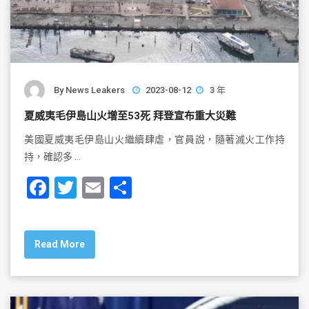
By
News Leakers
2023-08-12
3 年
夏威夷毛伊島山火增至53死 拜登宣布重大災難
美國夏威夷毛伊島山火繼續肆虐，官員說，隨著滅火工作持
持，確認多 …
F
T
E
S
a
wi
m
h
c
tt
ai
ar
Read More
e
er
l
e
b
o