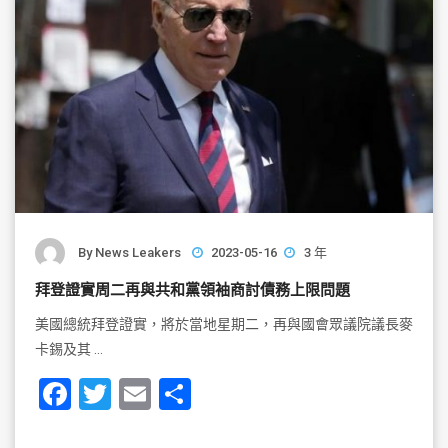
k
By
News Leakers
2023-05-16
3 年
拜登證實周二再與共和黨領袖商討債務上限問題
美國總統拜登證實，將於當地星期二，再與國會眾議院議長麥
卡錫及其 …
F
T
E
S
a
wi
m
h