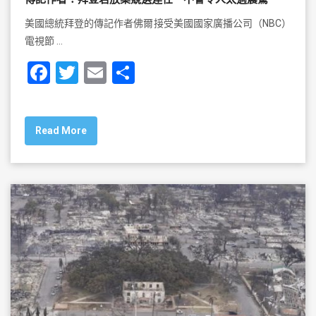
美國總統拜登的傳記作者佛爾接受美國國家廣播公司（NBC）
電視節 …
F
T
E
S
a
wi
m
h
c
tt
ai
ar
Read More
e
er
l
e
b
o
o
k