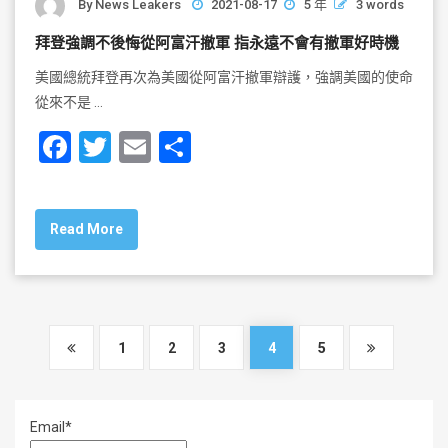
By
News Leakers
2021-08-17
5 年
3 words
拜登強調不後悔從阿富汗撤軍 指永遠不會有撤軍好時機
美國總統拜登再次為美國從阿富汗撤軍辯護，強調美國的使命
從來不是 …
F
T
E
S
a
wi
m
h
c
tt
ai
ar
Read More
e
er
l
e
b
o
o
1
2
3
4
5
k
Email*