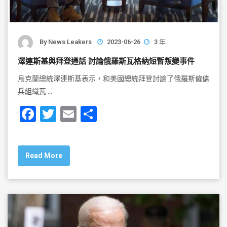
By
News Leakers
2023-06-26
3 年
澤連斯基與拜登通話 討論俄羅斯瓦格納短暫叛變事件
烏克蘭總統澤連斯基表示，和美國總統拜登討論了俄羅斯僱傭
兵組織瓦 …
F
T
E
S
a
wi
m
h
c
tt
ai
ar
Read More
e
er
l
e
b
o
o