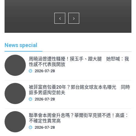
a
wi
m
h
c
tt
ai
ar
e
er
l
e
b
o
News special
o
k
周曉涵曾遭性騷擾！摸玉手、蹭大腿 她怒喊：我
性感不代表我開放
2026-07-28
被菲富商包養20年？郭台銘女球友本名曝光 同時
誆多男還掏空前夫
2026-07-28
聯準會本周會升息嗎？華爾街罕見猜不透！高盛：
不確定性異常高
2026-07-28