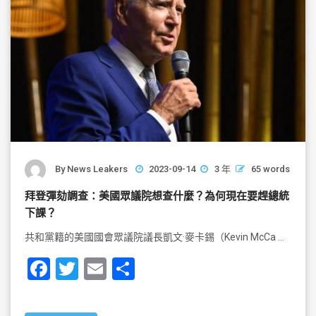
By
News Leakers
2023-09-14
3 年
65 words
拜登彈劾調查：美國眾議院想查什麼？為何現在要趕總統
下課？
共和黨籍的美國國會眾議院議長凱文·麥卡錫（Kevin McCa …
F
T
E
S
a
wi
m
h
c
tt
ai
ar