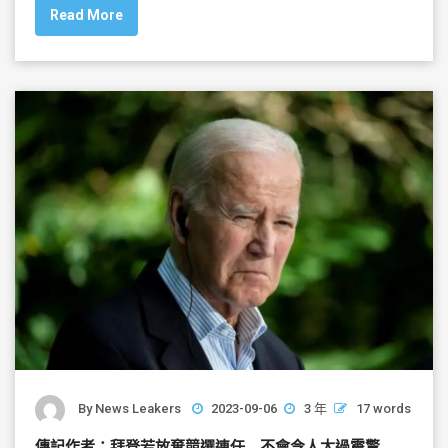
Read More
e
er
l
e
b
o
o
k
By
News Leakers
2023-09-06
3 年
17 words
傳記作者：拜登若放棄競選連任 不會令人太過震驚