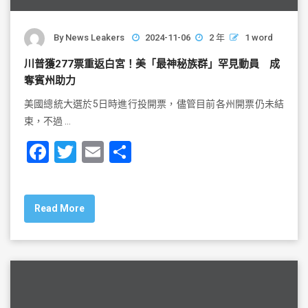
By
News Leakers
2024-11-06
2 年
1 word
川普獲277票重返白宮！美「最神秘族群」罕見動員 成
奪賓州助力
美國總統大選於5日時進行投開票，儘管目前各州開票仍未結
束，不過 …
F
T
E
S
a
wi
m
h
c
tt
ai
ar
Read More
e
er
l
e
b
o
o
k