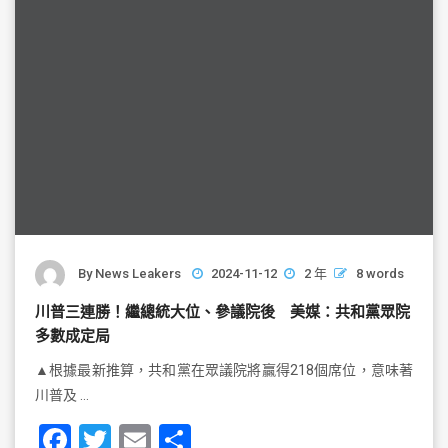
k
By
News Leakers
2024-11-12
2 年
8 words
川普三連勝！繼總統大位、參議院後 美媒：共和黨眾院
多數成定局
▲根據最新推算，共和黨在眾議院將贏得218個席位，意味著
川普及 …
F
T
E
S