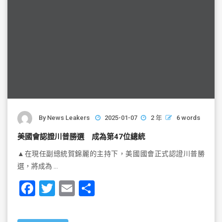
By
News Leakers
2025-01-07
2 年
6 words
美國會認證川普勝選 成為第47位總統
▲在現任副總統賀錦麗的主持下，美國國會正式認證川普勝
選，將成為 …
F
T
E
S
a
wi
m
h
c
tt
ai
ar