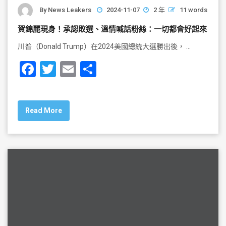
By
News Leakers
2024-11-07
2 年
11 words
賀錦麗現身！承認敗選、溫情喊話粉絲：一切都會好起來
川普（Donald Trump）在2024美國總統大選勝出後， …
F
T
E
S
a
wi
m
h
c
tt
ai
ar
Read More
e
er
l
e
b
o
o
k