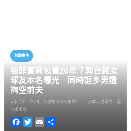
熱點事件
被菲富商包養20年？郭台銘女
球友本名曝光 同時誆多男還
掏空前夫
▲郭台銘（如圖）女球友身分再被爆料，不只本名遭曝光，還
傳出她已 …
F
T
E
S