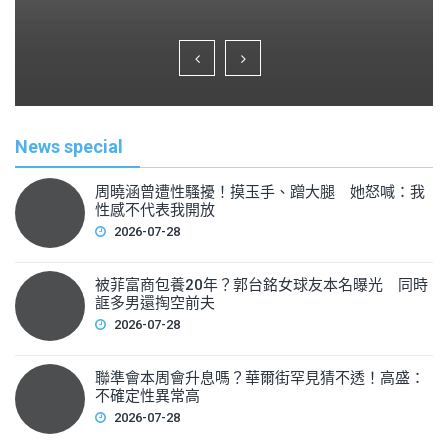
a
wi
m
h
c
tt
ai
ar
e
er
l
e
b
o
News special
o
k
周曉涵曾遭性騷擾！摸玉手、蹭大腿 她怒喊：我
性感不代表我開放
2026-07-28
被菲富商包養20年？郭台銘女球友本名曝光 同時
誆多男還掏空前夫
2026-07-28
聯準會本周會升息嗎？華爾街罕見猜不透！高盛：
不確定性異常高
2026-07-28