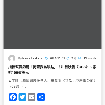
By
News Leakers
2024-11-01
2 年
13 words
指控幫賀錦麗「掩蓋採訪缺點」！川普狀告《CBS》、索
賠100億美元
▲美國共和黨總統候選人川普起訴《哥倫比亞廣播公司》
（CBS）， …
F
T
E
S
a
wi
m
h