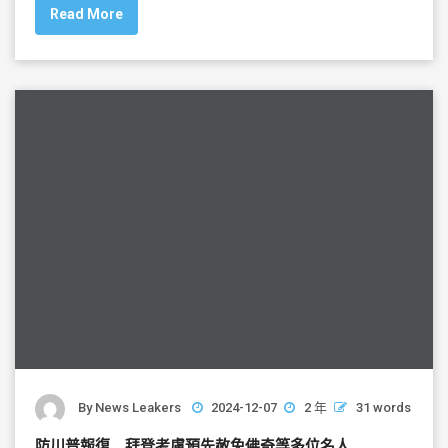
Read More
e
er
l
e
b
o
o
k
By
News Leakers
2024-12-07
2 年
31 words
防川普報復 拜登考慮預先赦免佛奇等多位名人