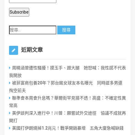
近期文章
周曉涵曾遭性騷擾！摸玉手、蹭大腿 她怒喊：我性感不代表
我開放
被菲富商包養20年？郭台銘女球友本名曝光 同時誆多男還
掏空前夫
聯準會本周會升息嗎？華爾街罕見猜不透！高盛：不確定性異
常高
美伊談判深入進行中！川普：願嘗試外交途徑 協議不成就再
開打
美國打伊朗燒掉1.2兆元！戰爭開銷暴增 五角大廈急喊缺錢