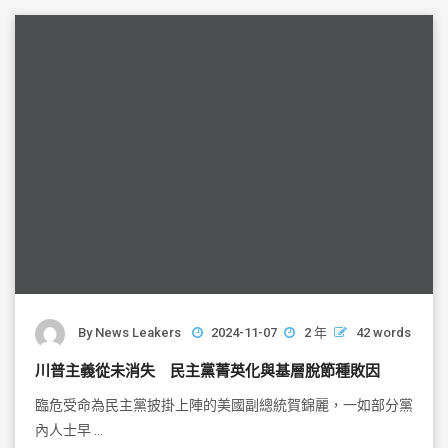
o
o
k
By
News Leakers
2024-11-07
2 年
42 words
川普主義從未消失 民主黨菁英化與基層脫節種敗因
臨危受命為民主黨披掛上陣的美國副總統賀錦麗，一如部分黨
內人士早 …