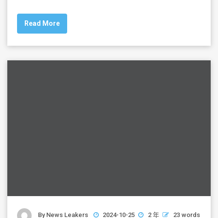
c
tt
ai
ar
Read More
e
er
l
e
b
o
o
k
By
News Leakers
2024-10-25
2 年
23 words