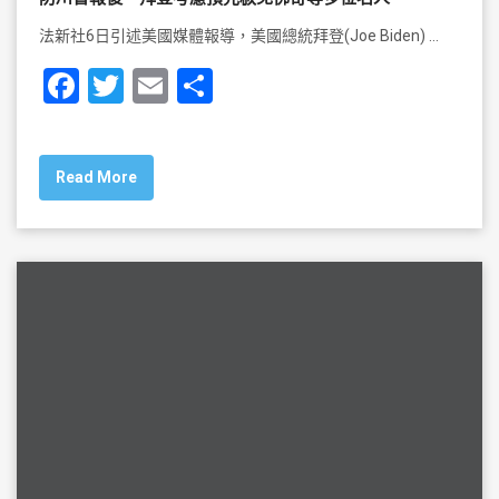
法新社6日引述美國媒體報導，美國總統拜登(Joe Biden) …
F
T
E
S
a
wi
m
h
c
tt
ai
ar
Read More
e
er
l
e
b
o
o
k