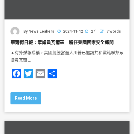
By
News Leakers
2024-11-12
2 年
7 words
華爾街日報：眾議員瓦爾茲 將任美國國家安全顧問
▲有外媒報導稱，美國總統當選人川普已邀請共和黨籍聯邦眾
議員瓦爾 …
F
T
E
S
a
wi
m
h
c
tt
ai
ar
Read More
e
er
l
e
b
o
o