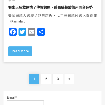
搬出天后救選情？傳賀錦麗、碧昂絲將於德州同台造勢
美國總統大選腳步越來越近，民主黨總統候選人賀錦麗
（Kamala …
F
T
E
S
a
wi
m
h
c
tt
ai
ar
Read More
e
er
l
e
b
o
o
1
2
3
k
Email*