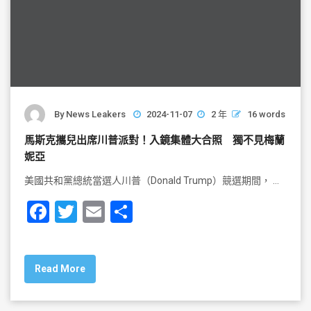
By
News Leakers
2024-11-07
2 年
16 words
馬斯克攜兒出席川普派對！入鏡集體大合照 獨不見梅蘭
妮亞
美國共和黨總統當選人川普（Donald Trump）競選期間， …
F
T
E
S
a
wi
m
h
c
tt
ai
ar
Read More
e
er
l
e
b