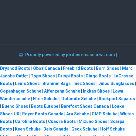
Proudly powered by jordanreleasenews.com
|
Dryshod Boots
|
Oboz Canada
|
Freebird Boots
|
Born Shoes
|
Marc
Jacobs Outlet
|
Topo Shoes
|
Crispi Boots
|
Dingo Boots
|
LaCrosse
Boots
|
Lems Shoes
|
Brahmin Bags
|
Inez Shoes
|
Julbo Sunglasses
|
Copenhagen Schuhe
|
Affenzahn Schuhe
|
Inkkas Shoes
|
Lowa
Wanderschuhe
|
Elten Schuhe
|
Dolomite Schuhe
|
Rockport Sapatos
|
Bueno Shoes
|
Boots Europe
|
Barefoot Shoes Canada
|
Loake
Shoes UK
|
Royer Boots Canada
|
Ara Schuhe
|
CMP Schuhe
|
Whites
Boots
|
Carolina Boots
|
Cuadra Boots
|
Mizuno Shoes
|
Scarpa
Boots
|
Keen Schuhe
|
Beis Canada
|
Geox Schuhe
|
Hoff Schuhe
|