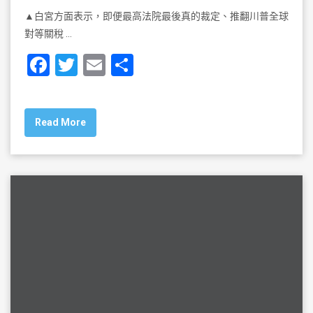
▲白宮方面表示，即便最高法院最後真的裁定、推翻川普全球
對等關稅 …
F
T
E
S
a
wi
m
h
c
tt
ai
ar
Read More
e
er
l
e
b
o
o
k