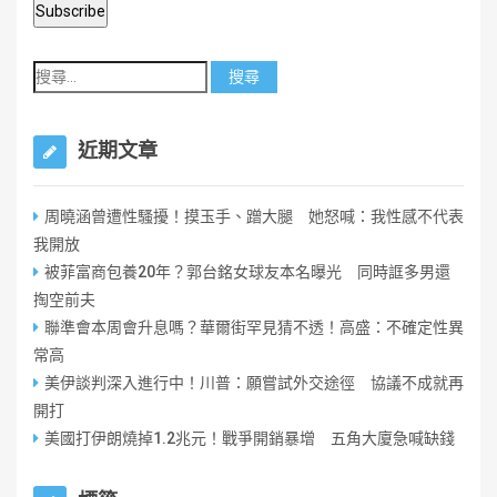
近期文章
周曉涵曾遭性騷擾！摸玉手、蹭大腿 她怒喊：我性感不代表
我開放
被菲富商包養20年？郭台銘女球友本名曝光 同時誆多男還
掏空前夫
聯準會本周會升息嗎？華爾街罕見猜不透！高盛：不確定性異
常高
美伊談判深入進行中！川普：願嘗試外交途徑 協議不成就再
開打
美國打伊朗燒掉1.2兆元！戰爭開銷暴增 五角大廈急喊缺錢