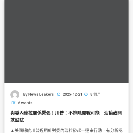
o
o
k
By
News Leakers
2025-12-21
8 個月
6 words
與委內瑞拉關係緊張！川普：不排除開戰可能 油輪敢開
就試試
▲美國總統川普近期針對委內瑞拉發起一連串行動，有分析認