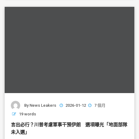
o
o
k
By
News Leakers
2026-01-12
7 個月
19 words
言出必行？川普考慮軍事干預伊朗 選項曝光「地面部隊
未入選」