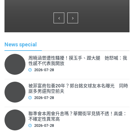
a
wi
m
h
c
tt
ai
ar
e
er
l
e
b
o
News special
o
k
周曉涵曾遭性騷擾！摸玉手、蹭大腿 她怒喊：我
性感不代表我開放
2026-07-28
被菲富商包養20年？郭台銘女球友本名曝光 同時
誆多男還掏空前夫
2026-07-28
聯準會本周會升息嗎？華爾街罕見猜不透！高盛：
不確定性異常高
2026-07-28