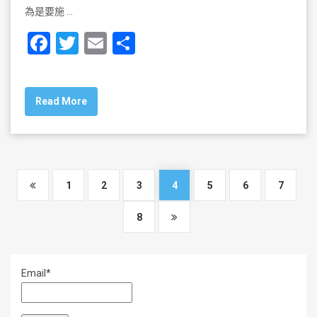
為是要施 …
F
T
E
S
a
wi
m
h
c
tt
ai
ar
Read More
e
er
l
e
b
o
o
1
2
3
4
5
6
7
k
8
Email*