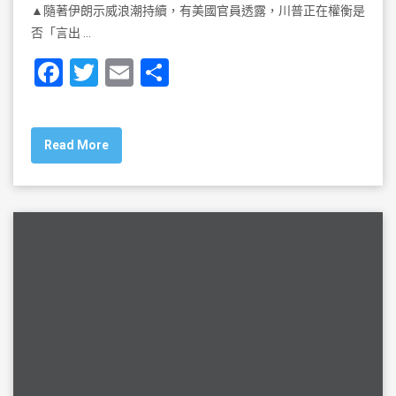
▲隨著伊朗示威浪潮持續，有美國官員透露，川普正在權衡是
否「言出 …
F
T
E
S
a
wi
m
h
c
tt
ai
ar
Read More
e
er
l
e
b
o
o
k