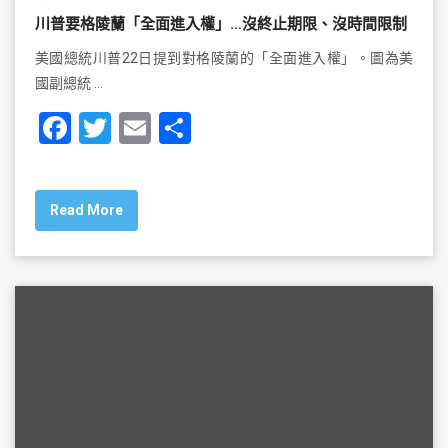
川普要格陵蘭「全面進入權」…沒終止期限、沒時間限制
美國總統川普22日提到對格陵蘭的「全面進入權」。圖為美
國副總統 …
F
T
E
S
a
wi
m
h
c
tt
ai
ar
Read More
e
er
l
e
b
o
o
k