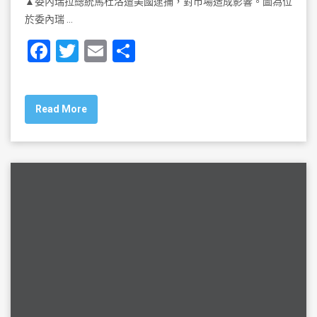
▲委內瑞拉總統馬杜洛遭美國逮捕，對市場造成影響。圖為位
於委內瑞 …
F
T
E
S
a
wi
m
h
c
tt
ai
ar
Read More
e
er
l
e
b
o
o
k