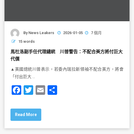
By
News Leakers
2026-01-05
7 個月
15 words
馬杜洛副手任代理總統 川普警告：不配合美方將付巨大
代價
▲美國總統川普表示，若委內瑞拉新領袖不配合美方，將會
「付出巨大 …
F
T
E
S
a
wi
m
h
c
tt
ai
ar
Read More
e
er
l
e
b