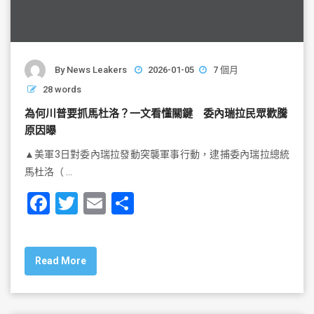
By
News Leakers
2026-01-05
7 個月
28 words
為何川普要抓馬杜洛？一文看懂關鍵 委內瑞拉民眾歡騰
原因曝
▲美軍3日對委內瑞拉發動突襲軍事行動，逮捕委內瑞拉總統
馬杜洛（ …
F
T
E
S
a
wi
m
h
c
tt
ai
ar
Read More
e
er
l
e
b