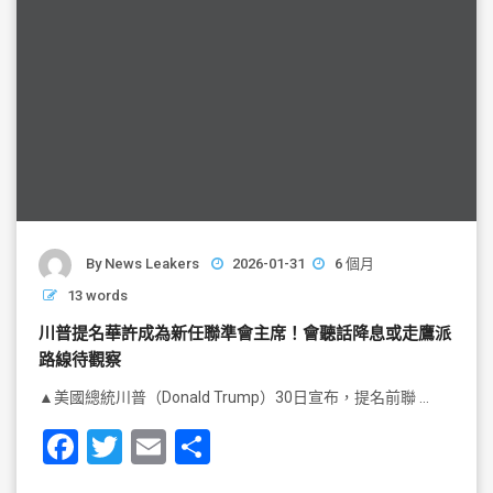
By
News Leakers
2026-01-31
6 個月
13 words
川普提名華許成為新任聯準會主席！會聽話降息或走鷹派
路線待觀察
▲美國總統川普（Donald Trump）30日宣布，提名前聯 …
F
T
E
S
a
wi
m
h