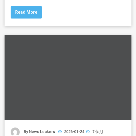
c
tt
ai
ar
Read More
e
er
l
e
b
o
o
k
By
News Leakers
2026-01-24
7 個月