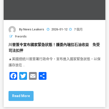
By
News Leakers
2026-01-12
7 個月
9 words
川普簽令宣布國家緊急狀態！護委內瑞拉石油收益 免受
司法扣押
▲美國總統川普簽署行政命令，宣布進入國家緊急狀態，以保
護存放在 …
F
T
E
S
a
wi
m
h
c
tt
ai
ar
Read More
e
er
l
e
b