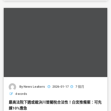
b
o
o
k
By
News Leakers
2026-01-17
7 個月
4 words
最高法院下週或裁決川普關稅合法性！白宮推備案：可先
課10%應急