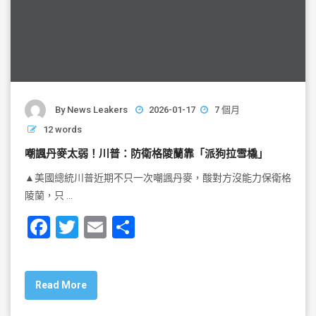
By
News Leakers
2026-01-17
7 個月
12 words
嘲諷丹麥太弱！川普：防衛格陵蘭靠「派狗拉雪橇」
▲美國總統川普近期不只一次嘲諷丹麥，酸對方沒能力保衛格
陵蘭，只 …
F
T
E
S
a
wi
m
h
c
tt
ai
ar
Read More
e
er
l
e