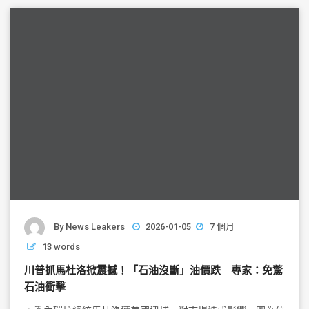
o
o
k
By
News Leakers
2026-01-05
7 個月
13 words
川普抓馬杜洛掀震撼！「石油沒斷」油價跌 專家：免驚
石油衝擊