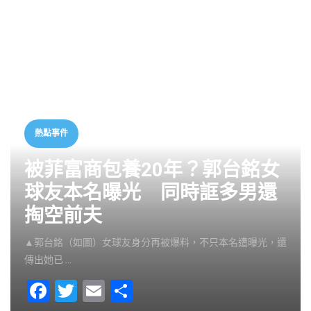
熱點事件
被菲富商包養20年？郭台銘女
球友本名曝光 同時誆多男還
掏空前夫
▲郭台銘（如圖）女球友身分再被爆料，不只本名遭曝光，還
傳出她已 …
F
T
E
S