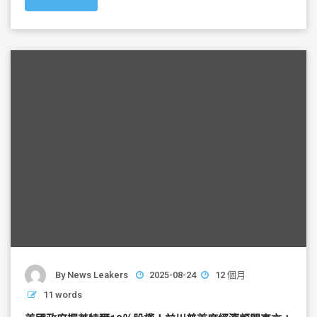
e
er
l
e
b
o
o
k
By
News Leakers
2025-08-24
12 個月
11 words