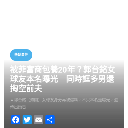
熱點事件
被菲富商包養20年？郭台銘女
球友本名曝光 同時誆多男還
掏空前夫
▲郭台銘（如圖）女球友身分再被爆料，不只本名遭曝光，還
傳出她已 …
F
T
E
S