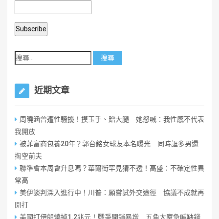
近期文章
周曉涵曾遭性騷擾！摸玉手、蹭大腿 她怒喊：我性感不代表
我開放
被菲富商包養20年？郭台銘女球友本名曝光 同時誆多男還
掏空前夫
聯準會本周會升息嗎？華爾街罕見猜不透！高盛：不確定性異
常高
美伊談判深入進行中！川普：願嘗試外交途徑 協議不成就再
開打
美國打伊朗燒掉1.2兆元！戰爭開銷暴增 五角大廈急喊缺錢