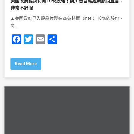
美國政府握英特爾10％股權！前川普首席經濟顧問直言：
非常不舒服
▲美國政府已入股晶片製造商英特爾（Intel）10％的股份，
商 …
F
T
E
S
a
wi
m
h
c
tt
ai
ar
Read More
e
er
l
e
b
o
o
k