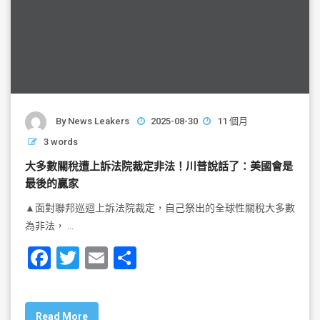
By
News Leakers
2025-08-30
11 個月
3 words
大多數關稅遭上訴法院裁定非法！川普說話了：美國會是
最後的贏家
▲面對聯邦巡迴上訴法院裁定，自己祭出的全球性關稅大多數
為非法， …
F
T
E
S
a
wi
m
h
c
tt
ai
ar
Read More