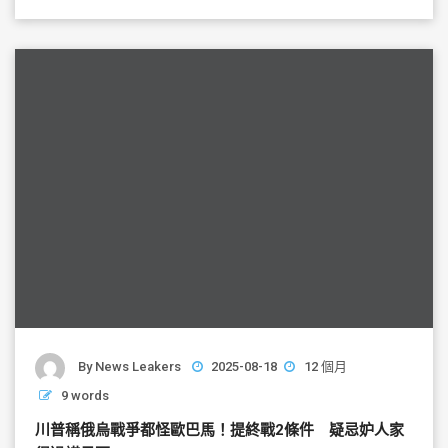
b
o
o
k
By
News Leakers
2025-08-18
12 個月
9 words
川普稱俄烏戰爭都怪歐巴馬！提終戰2條件 疑忌妒人家