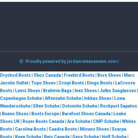
Proudly powered by jordanreleasenews.com
|
Dryshod Boots
|
Oboz Canada
|
Freebird Boots
|
Born Shoes
|
Marc
Jacobs Outlet
|
Topo Shoes
|
Crispi Boots
|
Dingo Boots
|
LaCrosse
Boots
|
Lems Shoes
|
Brahmin Bags
|
Inez Shoes
|
Julbo Sunglasses
|
Copenhagen Schuhe
|
Affenzahn Schuhe
|
Inkkas Shoes
|
Lowa
Wanderschuhe
|
Elten Schuhe
|
Dolomite Schuhe
|
Rockport Sapatos
|
Bueno Shoes
|
Boots Europe
|
Barefoot Shoes Canada
|
Loake
Shoes UK
|
Royer Boots Canada
|
Ara Schuhe
|
CMP Schuhe
|
Whites
Boots
|
Carolina Boots
|
Cuadra Boots
|
Mizuno Shoes
|
Scarpa
Boots
|
Keen Schuhe
|
Beis Canada
|
Geox Schuhe
|
Hoff Schuhe
|