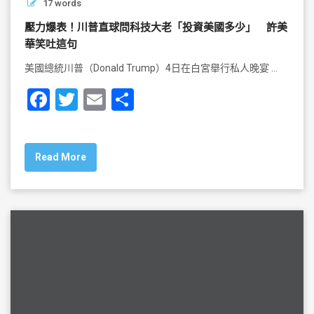
17 words
壓力爆表！川普直球問科技大老「投資美國多少」 許美
華笑吐這句
美國總統川普（Donald Trump）4日在白宮舉行私人晚宴 …
F
T
E
S
a
wi
m
h
c
tt
ai
ar
Read More
e
er
l
e
b
o
o
k