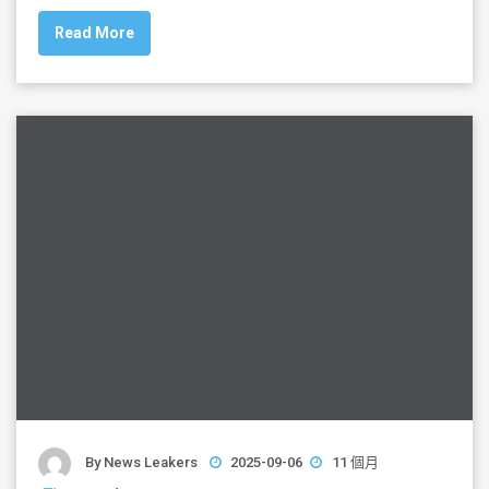
c
tt
ai
ar
Read More
e
er
l
e
b
o
o
k
By
News Leakers
2025-09-06
11 個月