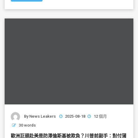
b
o
o
k
By
News Leakers
2025-08-18
12 個月
30 words
歐洲巨頭赴美是防澤倫斯基被欺負？川普前副手：對付蒲