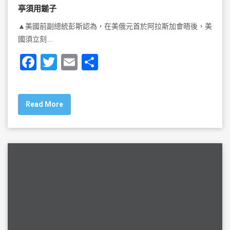
亭須用鎚子
▲美國前副總統彭斯認為，在美俄元首於阿拉斯加會晤後，美
國須立刻 …
F
T
E
S
a
wi
m
h
c
tt
ai
ar
Read More
e
er
l
e
b
o
o
k