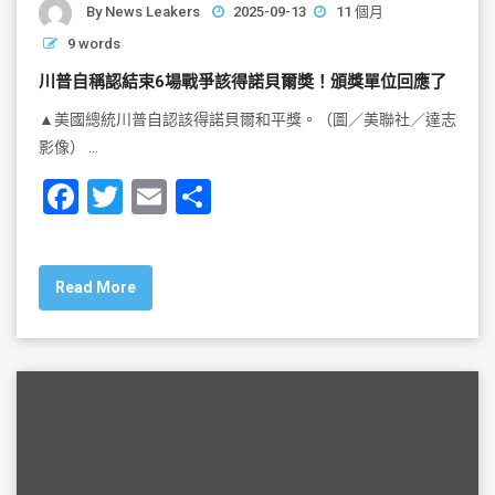
By
News Leakers
2025-09-13
11 個月
9 words
川普自稱認結束6場戰爭該得諾貝爾奬！頒獎單位回應了
▲美國總統川普自認該得諾貝爾和平獎。（圖／美聯社／達志
影像） …
F
T
E
S
a
wi
m
h
c
tt
ai
ar
Read More
e
er
l
e
b
o
o
k