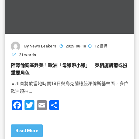
By
News Leakers
2025-08-18
12 個月
21 words
陪澤倫斯基赴美！歐洲「母雞帶小雞」 英相施凱爾或扮
重要角色
▲川普將於當地時間18日與烏克蘭總統澤倫斯基會面，多位
歐洲領袖 …
F
T
E
S
a
wi
m
h
c
tt
ai
ar
Read More
e
er
l
e