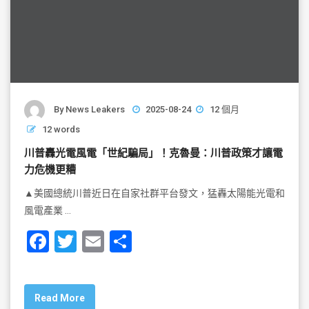
By
News Leakers
2025-08-24
12 個月
12 words
川普轟光電風電「世紀騙局」！克魯曼：川普政策才讓電
力危機更糟
▲美國總統川普近日在自家社群平台發文，猛轟太陽能光電和
風電產業 …
F
T
E
S
a
wi
m
h
c
tt
ai
ar
Read More
e
er
l
e