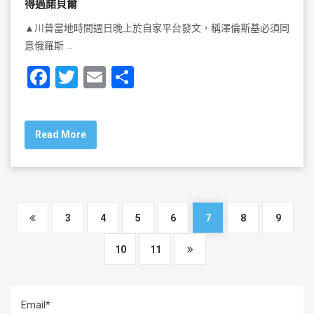
得過諾貝爾
▲川普當地時間週日晚上於自家平台發文，稱澤倫斯基必須同
意俄羅斯 …
F
T
E
S
a
wi
m
h
c
tt
ai
ar
Read More
e
er
l
e
b
o
o
3
4
5
6
7
8
9
k
10
11
Email*