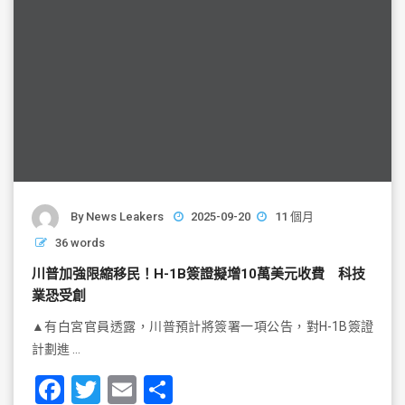
By
News Leakers
2025-09-20
11 個月
36 words
川普加強限縮移民！H-1B簽證擬增10萬美元收費 科技
業恐受創
▲有白宮官員透露，川普預計將簽署一項公告，對H-1B簽證
計劃進 …
F
T
E
S