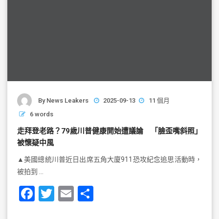
By
News Leakers
2025-09-13
11 個月
6 words
走拜登老路？79歲川普健康開始遭議論 「臉歪嘴斜照」
被懷疑中風
▲美國總統川普近日出席五角大廈911恐攻紀念追思活動時，
被拍到 …
F
T
E
S
a
wi
m
h