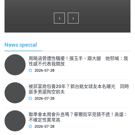
a
wi
m
h
c
tt
ai
ar
e
er
l
e
b
o
News special
o
k
周曉涵曾遭性騷擾！摸玉手、蹭大腿 她怒喊：我
性感不代表我開放
2026-07-28
被菲富商包養20年？郭台銘女球友本名曝光 同時
誆多男還掏空前夫
2026-07-28
聯準會本周會升息嗎？華爾街罕見猜不透！高盛：
不確定性異常高
2026-07-28