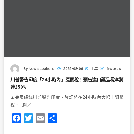
By
News Leakers
2025-08-06
1 年
6 words
川普警告印度「24小時內」漲關稅！預告進口藥品稅率將
達250%
▲美國總統川普警告印度，強調將在24小時內大幅上調關
稅。（圖／ …
F
T
E
S
a
wi
m
h