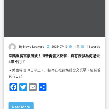
By
News Leakers
2025-07-19
1 年
11 words
深陷淫魔富豪風波！川普再發文反擊：真有證據為何過去
4年不用？
▲美國時間18日早上，川普再在社群媒體發文反擊，強調若
真有自己 …
F
T
E
S
a
wi
m
h
c
tt
ai
ar
Read More