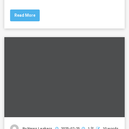
a
wi
m
h
c
tt
ai
ar
Read More
e
er
l
e
b
o
o
k
By
News Leakers
2025-07-25
1 年
10 words