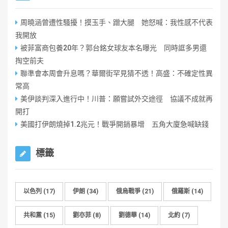
周曉涵曾遭性騷擾！摸玉手、蹭大腿 她怒喊：我性感不代表
我開放
被菲富商包養20年？郭台銘女球友本名曝光 同時誆多男還
掏空前夫
聯準會本周會升息嗎？華爾街罕見猜不透！高盛：不確定性異
常高
美伊談判深入進行中！川普：願嘗試外交途徑 協議不成就再
開打
美國打伊朗燒掉1.2兆元！戰爭開銷暴增 五角大廈急喊缺錢
標籤
以色列
(17)
伊朗
(34)
俄烏戰爭
(21)
俄羅斯
(14)
共和黨
(15)
劉亦菲
(8)
劉德華
(14)
北約
(7)