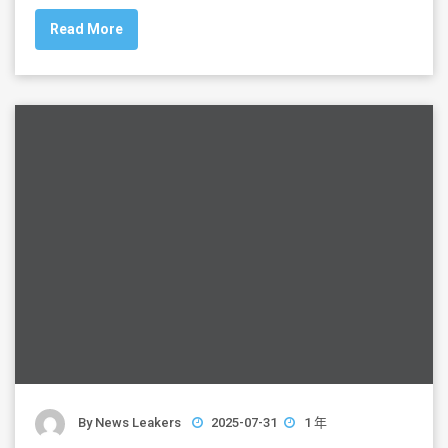
c
tt
ai
ar
Read More
e
er
l
e
b
o
o
k
By
News Leakers
2025-07-31
1 年