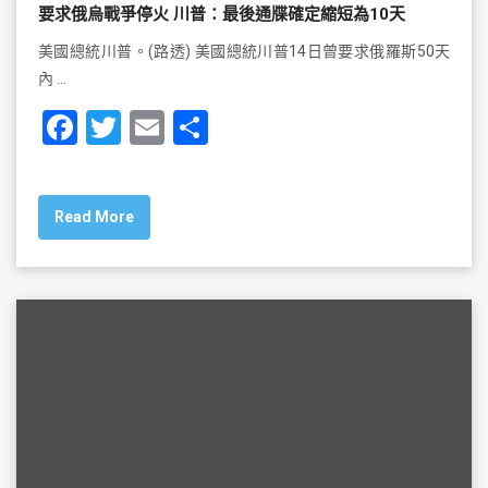
要求俄烏戰爭停火 川普：最後通牒確定縮短為10天
美國總統川普。(路透) 美國總統川普14日曾要求俄羅斯50天
內 …
F
T
E
S
a
wi
m
h
c
tt
ai
ar
Read More
e
er
l
e
b
o
o
k