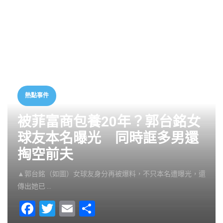
熱點事件
被菲富商包養20年？郭台銘女
球友本名曝光 同時誆多男還
掏空前夫
▲郭台銘（如圖）女球友身分再被爆料，不只本名遭曝光，還
傳出她已 …
F
T
E
S