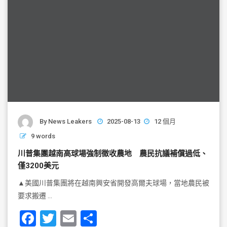
By
News Leakers
2025-08-13
12 個月
9 words
川普集團越南高球場強制徵收農地 農民抗議補償過低、
僅3200美元
▲美國川普集團將在越南興安省開發高爾夫球場，當地農民被
要求搬遷 …
F
T
E
S