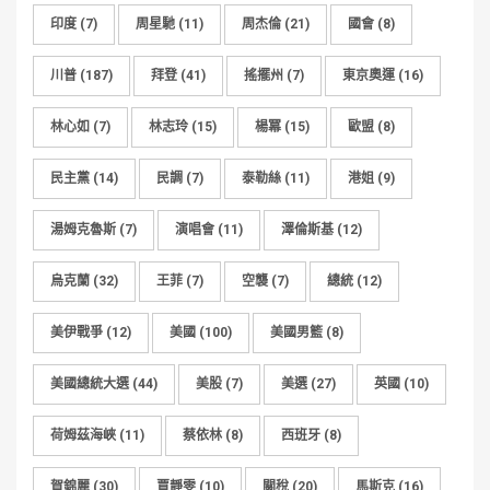
印度
(7)
周星馳
(11)
周杰倫
(21)
國會
(8)
川普
(187)
拜登
(41)
搖擺州
(7)
東京奧運
(16)
林心如
(7)
林志玲
(15)
楊冪
(15)
歐盟
(8)
民主黨
(14)
民調
(7)
泰勒絲
(11)
港姐
(9)
湯姆克魯斯
(7)
演唱會
(11)
澤倫斯基
(12)
烏克蘭
(32)
王菲
(7)
空襲
(7)
總統
(12)
美伊戰爭
(12)
美國
(100)
美國男籃
(8)
美國總統大選
(44)
美股
(7)
美選
(27)
英國
(10)
荷姆茲海峽
(11)
蔡依林
(8)
西班牙
(8)
賀錦麗
(30)
賈靜雯
(10)
關稅
(20)
馬斯克
(16)