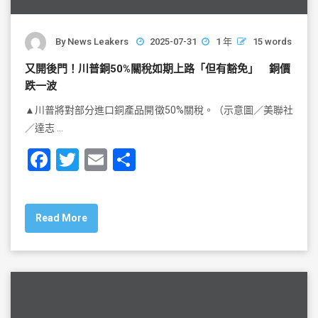
By
News Leakers
2025-07-31
1 年
15 words
又開後門！川普銅50%關稅如期上路「但有豁免」 銅價
跌一波
▲川普將對部分進口銅產品開徵50%關稅。（示意圖／美聯社
／達志 …
F
T
E
S
a
wi
m
h
c
tt
ai
ar
Read More
e
er
l
e
b
o
o