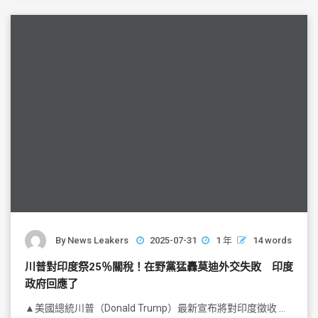
o
o
k
By
News Leakers
2025-07-31
1 年
14 words
川普對印度祭25％關稅！在野黨猛轟莫迪外交失敗 印度
政府回應了
▲美國總統川普（Donald Trump）最新宣布將對印度徵收 …