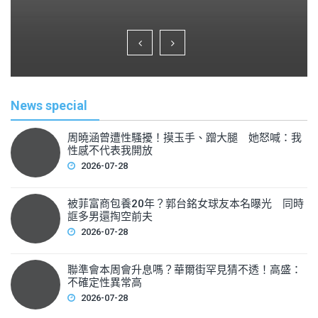
a
wi
m
h
c
tt
ai
ar
e
er
l
e
b
o
News special
o
k
周曉涵曾遭性騷擾！摸玉手、蹭大腿 她怒喊：我
性感不代表我開放
2026-07-28
被菲富商包養20年？郭台銘女球友本名曝光 同時
誆多男還掏空前夫
2026-07-28
聯準會本周會升息嗎？華爾街罕見猜不透！高盛：
不確定性異常高
2026-07-28