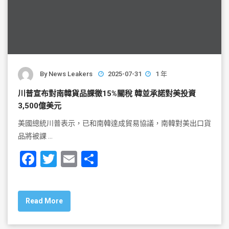
By
News Leakers
2025-07-31
1 年
川普宣布對南韓貨品課徵15%關稅 韓並承諾對美投資
3,500億美元
美國總統川普表示，已和南韓達成貿易協議，南韓對美出口貨
品將被課 …
F
T
E
S
a
wi
m
h
c
tt
ai
ar
Read More
e
er
l
e
b