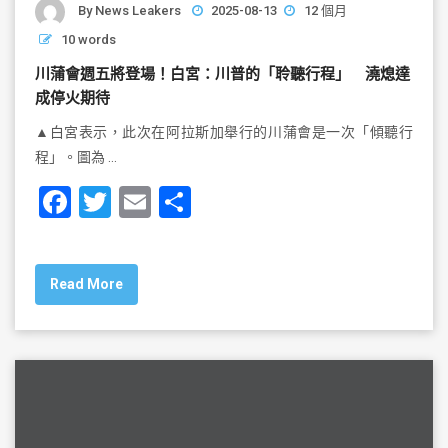
By
News Leakers
2025-08-13
12 個月
10 words
川蒲會週五將登場！白宮：川普的「聆聽行程」 澆熄達
成停火期待
▲白宮表示，此次在阿拉斯加舉行的川蒲會是一次「傾聽行
程」。圖為 …
F
T
E
S
a
wi
m
h
c
tt
ai
ar
Read More
e
er
l
e
b
o
o
k