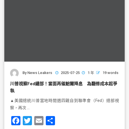
k
By
News Leakers
2025-07-25
1 年
19 words
川普視察Fed總部！當面再催鮑爾降息 為翻修成本起爭
執
▲美國總統川普當地時間週四親自到聯準會（Fed）總部視
察，再次 …
F
T
E
S