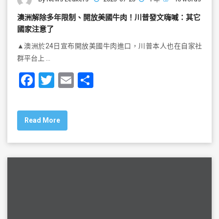
澳洲解除多年限制、開放美國牛肉！川普發文嗨喊：其它
國家注意了
▲澳洲於24日宣布開放美國牛肉進口，川普本人也在自家社
群平台上 …
F
T
E
S
a
wi
m
h
c
tt
ai
ar
Read More
e
er
l
e
b
o
o
k